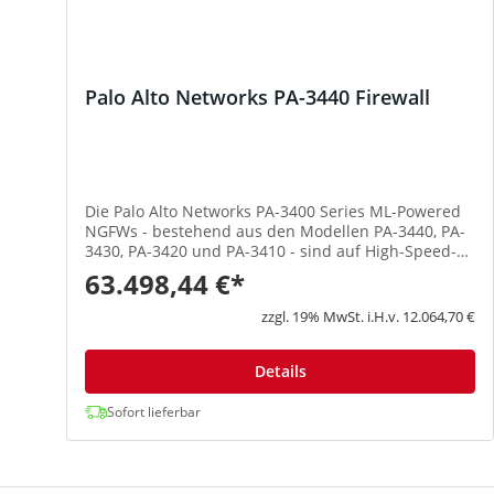
Palo Alto Networks PA-3440 Firewall
Die Palo Alto Networks PA-3400 Series ML-Powered
NGFWs - bestehend aus den Modellen PA-3440, PA-
3430, PA-3420 und PA-3410 - sind auf High-Speed-
Internet-Gateway-Implementierungen ausgerichtet.
63.498,44 €*
Die Appliances der PA-3400-Serie sichern den
gesamten Datenverkehr, einschließlich des
zzgl. 19% MwSt. i.H.v. 12.064,70 €
verschlüsselten Datenverkehrs, und nutzen
dedizierte Verarbeitungs- und Speicherkapazitäten
für Netzwerke, Sicherheit, Bedrohungsabwehr und
Details
Verwaltung. Highlights Erweitert die Sichtbarkeit
und Sicherheit auf alle Geräte, einschließlich nicht
Sofort lieferbar
verwalteter IoT Geräte, ohne die Notwendigkeit,
zusätzliche zusätzliche Sensoren Unterstützt hohe
Verfügbarkeit mit aktiv / aktivem und aktiv /
passivem Modus Liefert vorhersehbare Leistung mit