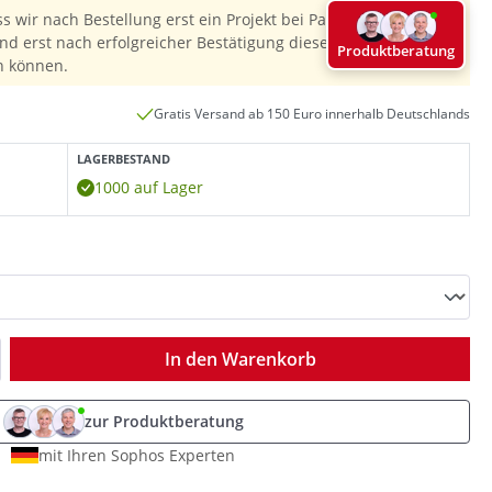
ss wir nach Bestellung erst ein Projekt bei Palo Alto Networks
nd erst nach erfolgreicher Bestätigung diesen Preis & die
Produktberatung
n können.
Gratis Versand ab 150 Euro innerhalb Deutschlands
LAGERBESTAND
1000 auf Lager
ib den gewünschten Wert ein oder benutz
In den Warenkorb
zur Produktberatung
mit Ihren Sophos Experten