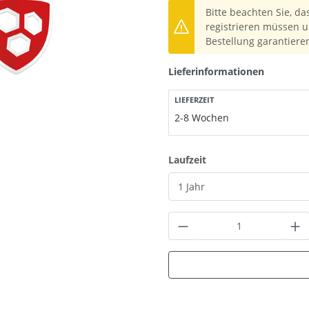
Bitte beachten Sie, da
registrieren müssen u
Bestellung garantiere
Lieferinformationen
LIEFERZEIT
2-8 Wochen
auswählen
Laufzeit
Produkt Anzahl: G