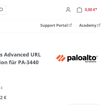
0,00 €*
Ware
Support Portal
Academy
ks Advanced URL
tion für PA-3440
 €
2 €