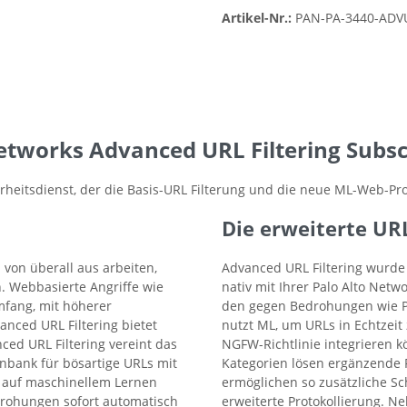
Artikel-Nr.:
PAN-PA-3440-ADV
tworks Advanced URL Filtering Subscr
heitsdienst, der die Basis-URL Filterung und die neue ML-Web-Prote
Die erweiterte URL
on überall aus arbeiten,
Advanced URL Filtering wurde 
n. Webbasierte Angriffe wie
nativ mit Ihrer Palo Alto Net
mfang, mit höherer
den gegen Bedrohungen wie P
anced URL Filtering bietet
nutzt ML, um URLs in Echtzeit 
ed URL Filtering vereint das
NGFW-Richtlinie integrieren k
nbank für bösartige URLs mit
Kategorien lösen ergänzende 
 auf maschinellem Lernen
ermöglichen so zusätzliche Sc
drohungen sofort automatisch
erweiterte Protokollierung. N