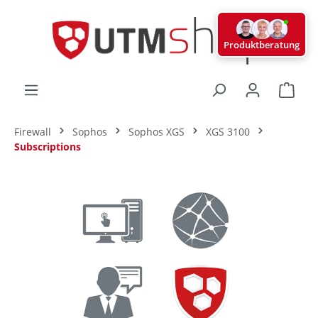
alt springen
Produktberatung
Ware
Firewall
Sophos
Sophos XGS
XGS 3100
Subscriptions
Bildergalerie überspringen