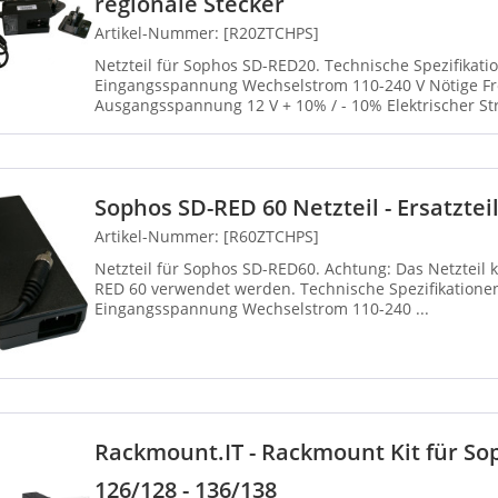
regionale Stecker
Artikel-Nummer: [R20ZTCHPS]
Netzteil für Sophos SD-RED20. Technische Spezifikationen Gerätetyp Netzteil - extern
Eingangsspannung Wechselstrom 110-240 V Nötige Frequenz 50 - 60 Hz
Ausgangsspannung 12 V + 10% / - 10% Elektrischer Strom max 3.7 A Leistungskapazität
40 W...
Sophos SD-RED 60 Netzteil - Ersatzte
Artikel-Nummer: [R60ZTCHPS]
Netzteil für Sophos SD-RED60. Achtung: Das Netzteil kann ausschließlich für die SD-
RED 60 verwendet werden. Technische Spezifikationen Gerätetyp Netzteil - extern
Eingangsspannung Wechselstrom 110-240 ...
Rackmount.IT - Rackmount Kit für So
126/128 - 136/138