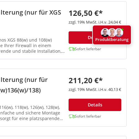
126,50 €*
terung (nur für XGS
zzgl. 19% MwSt. i.H.v. 24,04 €
Details
Produktberatung
hos XGS 88(w) und 108(w)
 Ihrer Firewall in einem
Sofort lieferbar
ende und stabile Installation,
211,20 €*
terung (nur für
w)136(w)/138)
zzgl. 19% MwSt. i.H.v. 40,13 €
Details
6(w), 118(w), 126(w), 128(w),
einfache und sichere Montage
Sofort lieferbar
 sorgt für eine platzsparende