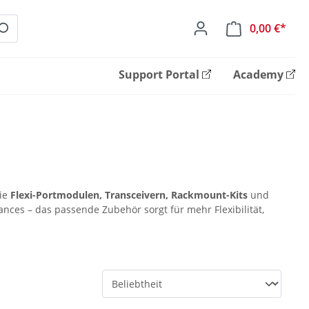
0,00 €*
Ware
Support Portal
Academy
wie
Flexi-Portmodulen, Transceivern, Rackmount-Kits
und
ances – das passende Zubehör sorgt für mehr Flexibilität,