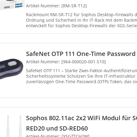
Artikel-Nummer: [RM-SR-T12]
Rackmount RM-SR-T12 für Sophos Desktop-Firewalls d
Ordnung und Sicherheit in Ihr IT-Rack mit dem Rackm
entwickelt für Sophos Desktop-Firewalls der XGS-Serie
Rackmount-Kit erm...
SafeNet OTP 111 One-Time Password
Artikel-Nummer: [964-000020-001-S10]
SafeNet OTP 111 – Starke Zwei-Faktor-Authentifizierun
Sicherheitssysteme Schützen Sie Ihre IT-Infrastruktu
zuverlässigen One-Time Password (OTP)-Token, das sic
Sophos Firewal...
Sophos 802.11ac 2x2 WiFi Modul für 
RED20 und SD-RED60
Artikel-Nummer: [XSGZTCH2W]