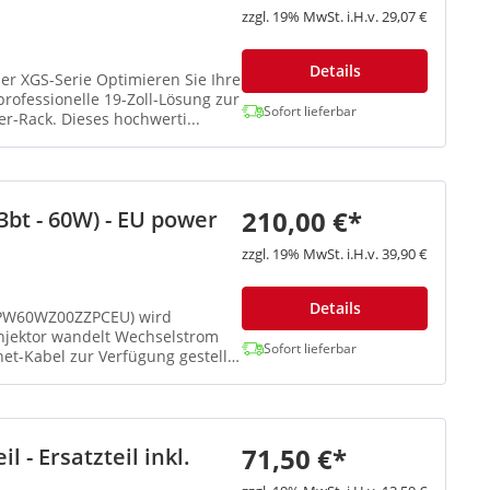
zzgl. 19% MwSt. i.H.v. 29,07 €
Details
imieren Sie Ihre
rofessionelle 19-Zoll-Lösung zur
Sofort lieferbar
er-Rack. Dieses hochwerti...
210,00 €*
3bt - 60W) - EU power
zzgl. 19% MwSt. i.H.v. 39,90 €
Details
 (PW60WZ00ZZPCEU) wird
Injektor wandelt Wechselstrom
Sofort lieferbar
net-Kabel zur Verfügung gestellt
71,50 €*
 - Ersatzteil inkl.