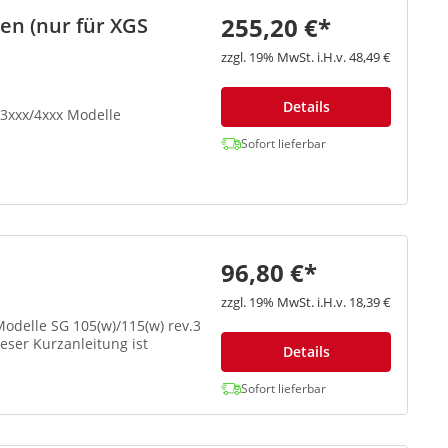
255,20 €*
n (nur für XGS
zzgl. 19% MwSt. i.H.v. 48,49 €
Details
3xxx/4xxx Modelle
Sofort lieferbar
96,80 €*
zzgl. 19% MwSt. i.H.v. 18,39 €
odelle SG 105(w)/115(w) rev.3
Details
Sofort lieferbar