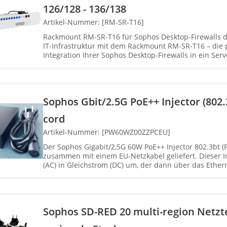
126/128 - 136/138
Artikel-Nummer: [RM-SR-T16]
Rackmount RM-SR-T16 für Sophos Desktop-Firewalls der XGS-Serie Opt
IT-Infrastruktur mit dem Rackmount RM-SR-T16 – die p
Integration Ihrer Sophos Desktop-Firewalls in ein Serv
Sophos Gbit/2.5G PoE++ Injector (802.
cord
Artikel-Nummer: [PW60WZ00ZZPCEU]
Der Sophos Gigabit/2,5G 60W PoE++ Injector 802.3bt
zusammen mit einem EU-Netzkabel geliefert. Dieser 
(AC) in Gleichstrom (DC) um, der dann über das Ether
wird. Dadurc...
Sophos SD-RED 20 multi-region Netzteil