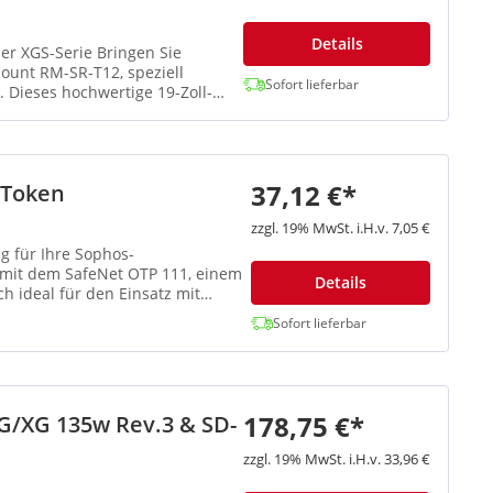
Details
er XGS-Serie Bringen Sie
ount RM-SR-T12, speziell
Sofort lieferbar
. Dieses hochwertige 19-Zoll-
37,12 €*
 Token
zzgl. 19% MwSt. i.H.v. 7,05 €
g für Ihre Sophos-
r mit dem SafeNet OTP 111, einem
Details
h ideal für den Einsatz mit
Sofort lieferbar
178,75 €*
SG/XG 135w Rev.3 & SD-
zzgl. 19% MwSt. i.H.v. 33,96 €