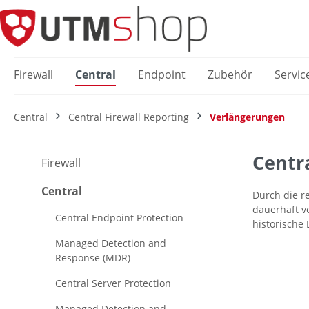
springen
Zur Hauptnavigation springen
Firewall
Central
Endpoint
Zubehör
Servic
Central
Central Firewall Reporting
Verlängerungen
Centr
Firewall
Central
Durch die re
dauerhaft v
Central Endpoint Protection
historische
Managed Detection and
Response (MDR)
Central Server Protection
Managed Detection and