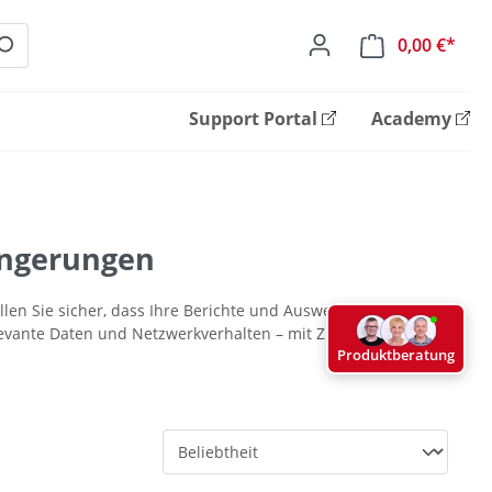
0,00 €*
Ware
Support Portal
Academy
längerungen
ellen Sie sicher, dass Ihre Berichte und Auswertungen
levante Daten und Netzwerkverhalten – mit Zugriff auf
Produktberatung