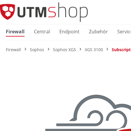
springen
Zur Hauptnavigation springen
Firewall
Central
Endpoint
Zubehör
Servic
Firewall
Sophos
Sophos XGS
XGS 3100
Subscript
Bildergalerie überspringen