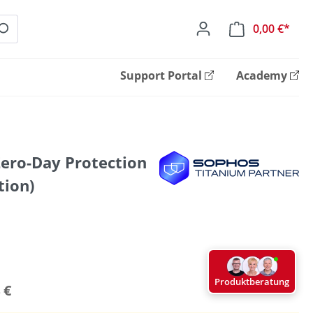
0,00 €*
Ware
Support Portal
Academy
ero-Day Protection
tion)
Produktberatung
 €