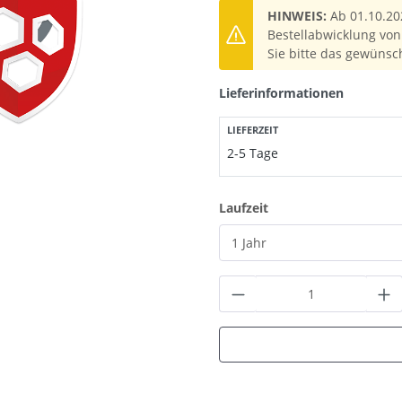
HINWEIS:
Ab 01.10.20
Bestellabwicklung von 
Sie bitte das gewünsc
Lieferinformationen
LIEFERZEIT
2-5 Tage
auswählen
Laufzeit
Produkt Anzahl: G