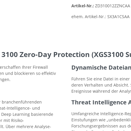
Artikel-Nr.:
ZD310012ZZNCAA
ehem. Artikel-Nr.:
SX3A1CSAA
3100 Zero-Day Protection (XGS3100 Su
Dynamische Dateian
rschaffen Ihrer Firewall
en und blockieren so effektiv
Führen Sie eine Datei in eine
ngen.
deren Verhalten und Absicht. S
Ereignisse während der Analy
Threat Intelligence 
der branchenführenden
at-Intelligence- und
Umfangreiche Intelligence-Rep
f Deep Learning basierende
Einstufungen wie „unbedenklic
r mit Risiko-
Forschungsergebnissen aus den
lt. Über mehrere Analyse-