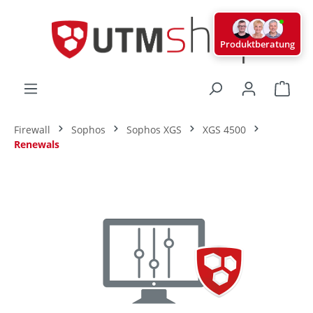
alt springen
Produktberatung
Ware
Firewall
Sophos
Sophos XGS
XGS 4500
Renewals
Bildergalerie überspringen