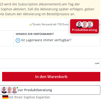
23 wird die Subscription (Abonnement) am Tag der
Sophos aktiviert. Soll die Aktivierung später erfolgen, geben
hte Datum der Aktivierung im Bestellprozess an.
Gratis Versand ab 150 Euro innerhalb Deutschlands
Produktberatung
HINWEIS ZUR VERFÜGBARKEIT
r
Ist Lagerware immer verfügbar?
ib den gewünschten Wert ein oder benutz
In den Warenkorb
zur Produktberatung
mit Ihren Sophos Experten