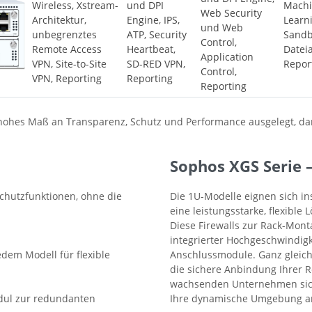
Wireless, Xstream-
und DPI
Mach
Web Security
Architektur,
Engine, IPS,
Learn
und Web
unbegrenztes
ATP, Security
Sandb
Control,
Remote Access
Heartbeat,
Datei
Application
VPN, Site-to-Site
SD-RED VPN,
Repor
Control,
VPN, Reporting
Reporting
Reporting
em hohes Maß an Transparenz, Schutz und Performance ausgelegt, 
Sophos XGS Serie –
Schutzfunktionen, ohne die
Die 1U-Modelle eignen sich in
eine leistungsstarke, flexible
Diese Firewalls zur Rack-Monta
integrierter Hochgeschwindigk
edem Modell für flexible
Anschlussmodule. Ganz gleich
die sichere Anbindung Ihrer 
wachsenden Unternehmen siche
odul zur redundanten
Ihre dynamische Umgebung a