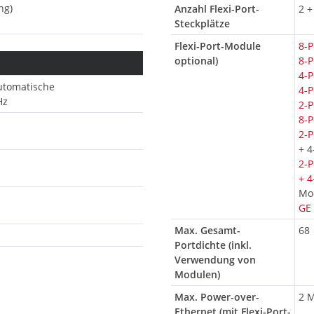
ng)
Anzahl Flexi-Port-
2 +
Steckplätze
Flexi-Port-Module
8-P
optional)
8-P
4-P
automatische
4-P
Hz
2-P
8-P
2-P
+ 4
2-P
+ 4
Mod
GE 
Max. Gesamt-
68
Portdichte (inkl.
Verwendung von
Modulen)
Max. Power-over-
2 M
Ethernet (mit Flexi-Port-