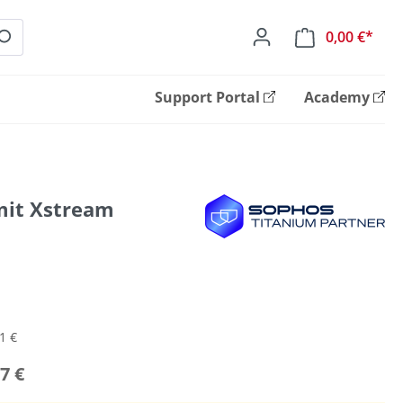
0,00 €*
Ware
Support Portal
Academy
mit Xstream
1 €
7 €