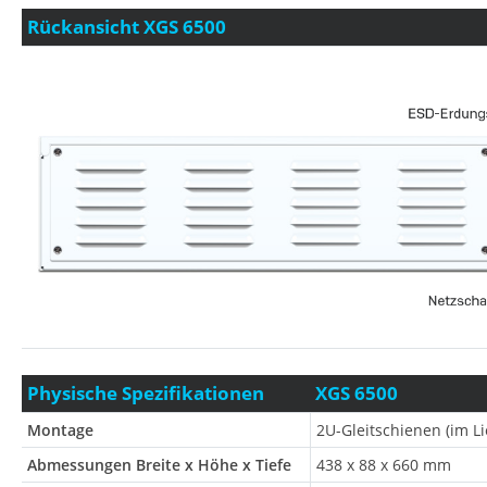
Rückansicht XGS 6500
Physische Spezifikationen
XGS 6500
Montage
2U-Gleitschienen (im L
Abmessungen Breite x Höhe x Tiefe
438 x 88 x 660 mm