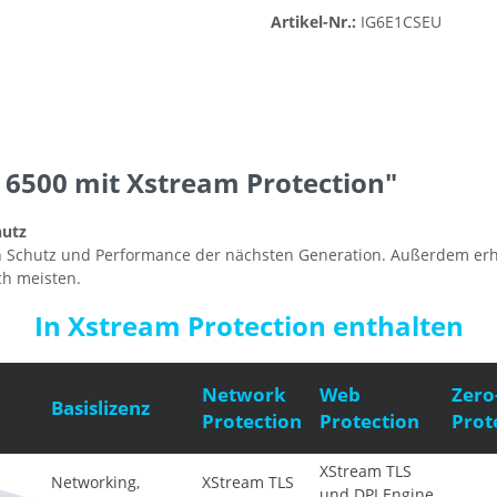
Artikel-Nr.:
IG6E1CSEU
6500 mit Xstream Protection"
hutz
n Schutz und Performance der nächsten Generation. Außerdem erhalt
ch meisten.
In Xstream Protection enthalten
Network
Web
Zero
Basislizenz
Protection
Protection
Prot
XStream TLS
Networking,
XStream TLS
und DPI Engine,