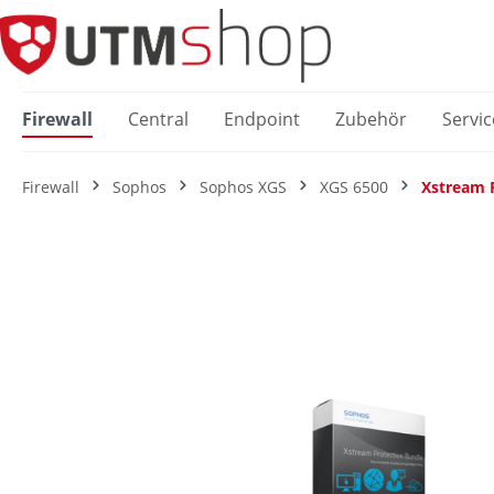
springen
Zur Hauptnavigation springen
Firewall
Central
Endpoint
Zubehör
Servic
Firewall
Sophos
Sophos XGS
XGS 6500
Xstream 
Bildergalerie überspringen