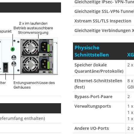
Gleichzeitige IPsec- VPN-Tun
Gleichzeitige SSL-VPN-Tunne
Xstream SSL/TLS Inspection
Gleichzeitige Verbindungen 
Physische
Schnittstellen
XG
Speicher (lokale
2 x
Quarantäne/Protokolle)
Ethernet-Schnittstellen
8 x
(fest)
GBI
Bypass-Port-Paare
2
Verwaltungsports
1 
1 x
ieferumfang enthalten)
1 x
Andere I/O-Ports
2 x