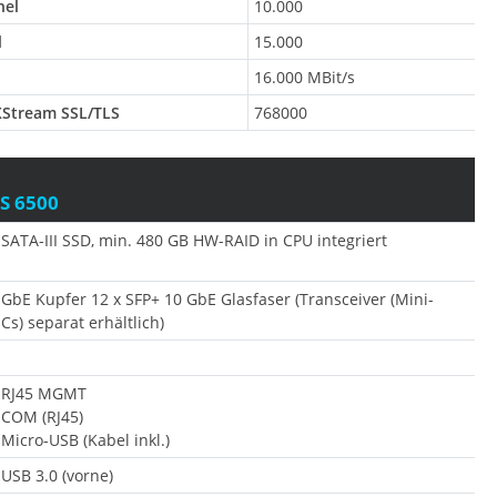
nel
10.000
l
15.000
16.000 MBit/s
XStream SSL/TLS
768000
S 6500
 SATA-III SSD, min. 480 GB HW-RAID in CPU integriert
 GbE Kupfer 12 x SFP+ 10 GbE Glasfaser (Transceiver (Mini-
Cs) separat erhältlich)
x RJ45 MGMT
 COM (RJ45)
 Micro-USB (Kabel inkl.)
 USB 3.0 (vorne)