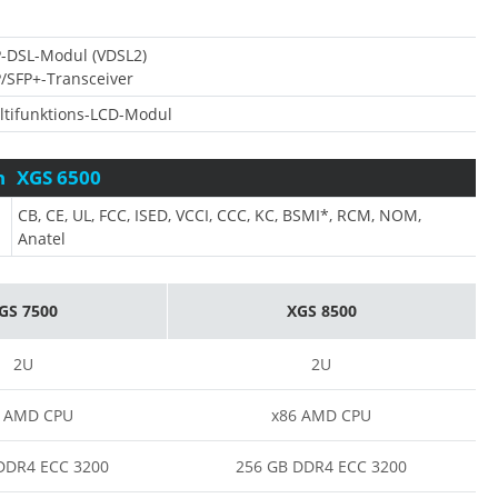
-DSL-Modul (VDSL2)
/SFP+-Transceiver
ltifunktions-LCD-Modul
n
XGS 6500
CB, CE, UL, FCC, ISED, VCCI, CCC, KC, BSMI*, RCM, NOM,
Anatel
GS 7500
XGS 8500
2U
2U
6 AMD CPU
x86 AMD CPU
DDR4 ECC 3200
256 GB DDR4 ECC 3200