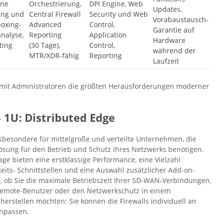
ine
Orchestrierung,
DPI Engine, Web
Updates,
ing und
Central Firewall
Security und Web
Vorabaustausch-
oxing-
Advanced
Control,
Garantie auf
analyse,
Reporting
Application
Hardware
ting
(30 Tage),
Control,
während der
MTR/XDR-fähig
Reporting
Laufzeit
damit Administratoren die größten Herausforderungen moderner
 1U: Distributed Edge
sbesondere für mittelgroße und verteilte Unternehmen, die
 Lösung für den Betrieb und Schutz ihres Netzwerks benötigen.
ge bieten eine erstklassige Performance, eine Vielzahl
eits- Schnittstellen und eine Auswahl zusätzlicher Add-on-
, ob Sie die maximale Betriebszeit Ihrer SD-WAN-Verbindungen,
Remote-Benutzer oder den Netzwerkschutz in einem
rstellen möchten: Sie können die Firewalls individuell an
npassen.