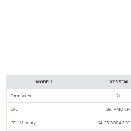
MODELL
XGS 5500
Formfaktor
2U
CPU
x86 AMD CP
CPU Memory
64 GB DDR4 ECC