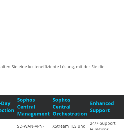
en Sie eine kosteneffiziente Lösung, mit der Sie die
Sophos
Sophos
-Day
Enhanced
Central
Central
ection
Support
Management
Orchestration
24/7-Support,
SD-WAN-VPN-
XStream TLS und
Funktions-