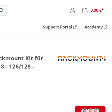
0,00 €*
Ware
Support Portal
Academy
ckmount Kit für
 - 126/128 -