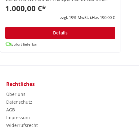
V
1.000,00 €*
8
App
B
zzgl. 19% MwSt. i.H.v. 190,00 €
D
V
8
Details
h
K
Sofort lieferbar
M
b
u
N
P
z
M
Rechtliches
o
h
Über uns
M
Datenschutz
da
AGB
b
O
Impressum
8
Widerrufsrecht
A
üb
X