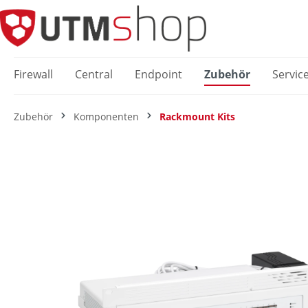
springen
Zur Hauptnavigation springen
Firewall
Central
Endpoint
Zubehör
Servic
Zubehör
Komponenten
Rackmount Kits
Bildergalerie überspringen