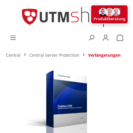
alt springen
Produktberatung
Ware
Central
Central Server Protection
Verlängerungen
Bildergalerie überspringen