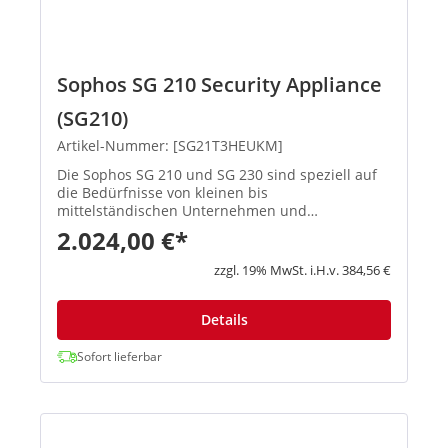
Sophos SG 210 Security Appliance
(SG210)
Artikel-Nummer: [SG21T3HEUKM]
Die Sophos SG 210 und SG 230 sind speziell auf
die Bedürfnisse von kleinen bis
mittelständischen Unternehmen und
Außenstellen abgestimmt. Sie basieren auf
2.024,00 €*
modernster Intel-Technologie und sind mit 6
GbE-Kupferports sowie einem FleXi-Port-
zzgl. 19% MwSt. i.H.v. 384,56 €
Steckplatz z...
Details
Sofort lieferbar