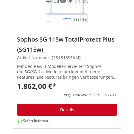
Sophos SG 115w TotalProtect Plus
(SG115w)
Artikel-Nummer: [SS1B13SEKM]
Mit den Rev.-3-Modellen erweitert Sophos
die SG/XG 1xx-Modelle um komplett neue
Features. Die Features bringen Verbesserungen
in den Schwerpunktbereichen Konnektivität,
1.862,00 €*
Flexibilität, Zuverlässigkeit und Performa...
zzgl. 19% MwSt. i.H.v. 353,78 €
Details
Sofort lieferbar