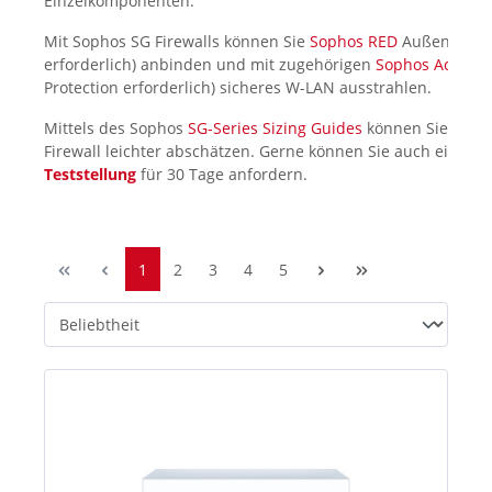
Einzelkomponenten.
Mit Sophos SG Firewalls können Sie
Sophos RED
Außenstellen
erforderlich) anbinden und mit zugehörigen
Sophos Access 
Protection erforderlich) sicheres W-LAN ausstrahlen.
Mittels des Sophos
SG-Series Sizing Guides
können Sie die D
Firewall leichter abschätzen. Gerne können Sie auch eine
ko
Teststellung
für 30 Tage anfordern.
1
2
3
4
5