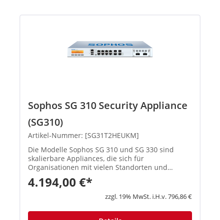
Sophos SG 310 Security Appliance
(SG310)
Artikel-Nummer: [SG31T2HEUKM]
Die Modelle Sophos SG 310 und SG 330 sind
skalierbare Appliances, die sich für
Organisationen mit vielen Standorten und
mittelgroße Unternehmen eignen. Mit SSDs für
4.194,00 €*
On-Box-Reporting, Protokolle und Spam-
Quarantäne sind sie äußerst reaktionsstark – se...
zzgl. 19% MwSt. i.H.v. 796,86 €