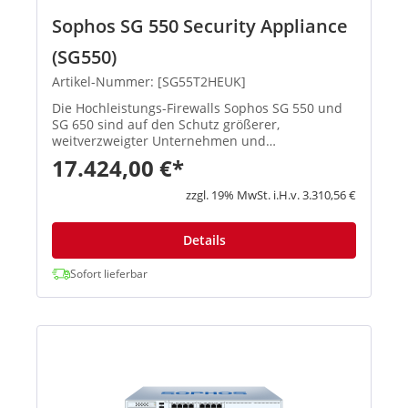
Sophos SG 550 Security Appliance
(SG550)
Artikel-Nummer: [SG55T2HEUK]
Die Hochleistungs-Firewalls Sophos SG 550 und
SG 650 sind auf den Schutz größerer,
weitverzweigter Unternehmen und
Rechenzentrumsumgebungen ausgelegt. Sie sind
17.424,00 €*
mit der derzeit schnellsten Intel-CPU-Technologie
am Markt ausgestattet und eignen sich so...
zzgl. 19% MwSt. i.H.v. 3.310,56 €
Details
Sofort lieferbar