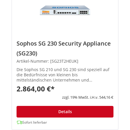
Sophos SG 230 Security Appliance
(SG230)
Artikel-Nummer: [SG23T2HEUK]
Die Sophos SG 210 und SG 230 sind speziell auf
die Bedürfnisse von kleinen bis
mittelständischen Unternehmen und
Außenstellen abgestimmt. Sie basieren auf
2.864,00 €*
modernster Intel-Technologie und sind mit 6
GbE-Kupferports sowie einem FleXi-Port-
zzgl. 19% MwSt. i.H.v. 544,16 €
Steckplatz z...
Details
Sofort lieferbar