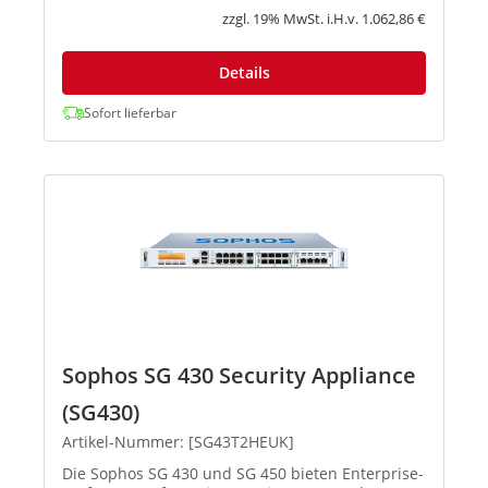
Quarantäne sind sie äußerst reaktionsstark – se...
zzgl. 19% MwSt. i.H.v. 1.062,86 €
Details
Sofort lieferbar
Sophos SG 430 Security Appliance
(SG430)
Artikel-Nummer: [SG43T2HEUK]
Die Sophos SG 430 und SG 450 bieten Enterprise-