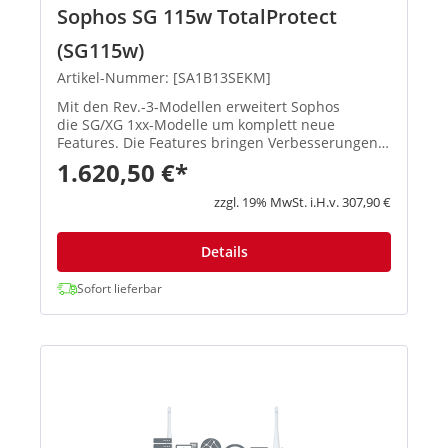
Sophos SG 115w TotalProtect
(SG115w)
Artikel-Nummer: [SA1B13SEKM]
Mit den Rev.-3-Modellen erweitert Sophos
die SG/XG 1xx-Modelle um komplett neue
Features. Die Features bringen Verbesserungen
in den Schwerpunktbereichen Konnektivität,
1.620,50 €*
Flexibilität, Zuverlässigkeit und Performa...
zzgl. 19% MwSt. i.H.v. 307,90 €
Details
Sofort lieferbar