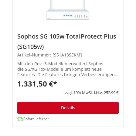
Sophos SG 105w TotalProtect Plus
(SG105w)
Artikel-Nummer: [SS1A13SEKM]
Mit den Rev.-3-Modellen erweitert Sophos
die SG/XG 1xx-Modelle um komplett neue
Features. Die Features bringen Verbesserungen
in den Schwerpunktbereichen Konnektivität,
1.331,50 €*
Flexibilität, Zuverlässigkeit und Performa...
zzgl. 19% MwSt. i.H.v. 252,99 €
Details
Sofort lieferbar