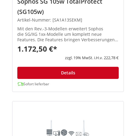
Sophos SG 105w TotalProtect
(SG105w)
Artikel-Nummer: [SA1A13SEKM]
Mit den Rev.-3-Modellen erweitert Sophos
die SG/XG 1xx-Modelle um komplett neue
Features. Die Features bringen Verbesserungen
in den Schwerpunktbereichen Konnektivität,
1.172,50 €*
Flexibilität, Zuverlässigkeit und Performa...
zzgl. 19% MwSt. i.H.v. 222,78 €
Details
Sofort lieferbar