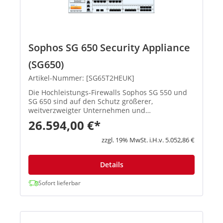
Sophos SG 650 Security Appliance
(SG650)
Artikel-Nummer: [SG65T2HEUK]
Die Hochleistungs-Firewalls Sophos SG 550 und
SG 650 sind auf den Schutz größerer,
weitverzweigter Unternehmen und
Rechenzentrumsumgebungen ausgelegt. Sie sind
26.594,00 €*
mit der derzeit schnellsten Intel-CPU-Technologie
am Markt ausgestattet und eignen sich so...
zzgl. 19% MwSt. i.H.v. 5.052,86 €
Details
Sofort lieferbar