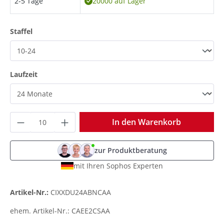
2-5 Tage
20000 auf Lager
auswählen
Staffel
auswählen
Laufzeit
Produkt Anzahl: Gib den gewünschten Wer
In den Warenkorb
zur Produktberatung
mit Ihren Sophos Experten
Artikel-Nr.:
CIXXDU24ABNCAA
ehem. Artikel-Nr.:
CAEE2CSAA