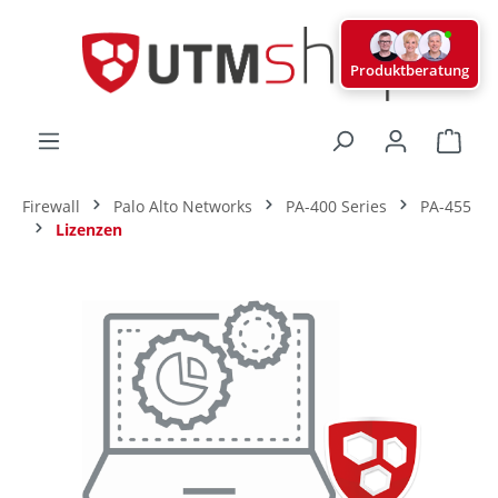
alt springen
Produktberatung
Ware
Firewall
Palo Alto Networks
PA-400 Series
PA-455
Lizenzen
Bildergalerie überspringen