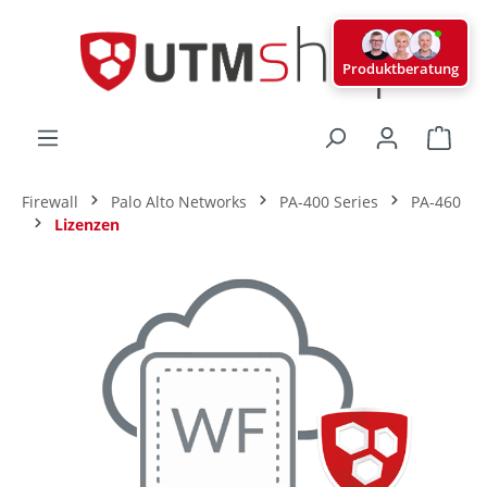
alt springen
Produktberatung
Ware
Firewall
Palo Alto Networks
PA-400 Series
PA-460
Lizenzen
Bildergalerie überspringen