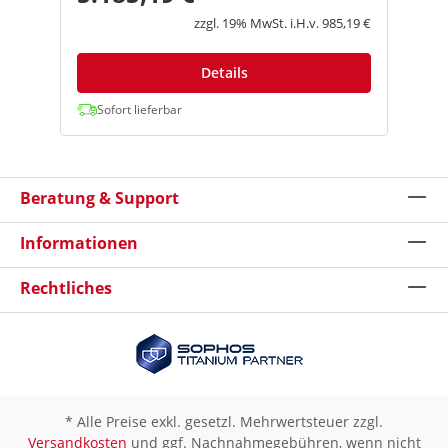
Einzelhandelsstandorte
zzgl. 19% MwSt. i.H.v. 985,19 €
und mittelständische Unternehmen.
Highlights Die weltweit erste ML-gestützte
NGFW Umfasst eine Reihe von
Details
Leistungsanforderungen für das verteilte
Unternehmen mit einer breiten
Sofort lieferbar
Produktpalette Bietet Sicherheit in einem
Desktop-Formfaktor Erweitert die
Sichtbarkeit und Sicherheit auf alle Geräte,
einschließlich nicht verwalteter IoT-Geräte,
Beratung & Support
ohne die Notwendigkeit zusätzliche
Sensoren zu installieren Unterstützt hohe
Verfügbarkeit mit Aktiv/Aktiv- und
Informationen
aktiv/passivem Modus Geräuscharmes,
lüfterloses Design mit optionalem
Rechtliches
redundantem Netzteil für Zweigstellen und
Home Office Vereinfacht die Bereitstellung
einer großen Anzahl von Firewalls mit
optionalem Zero Touch Provisioning (ZTP)
Unterstützt die zentralisierte
Administration mit Panorama™ Netzwerk-
Sicherheitsmanagement Maßgeschneiderte
Next‑Generation Firewall Das steuernde
* Alle Preise exkl. gesetzl. Mehrwertsteuer zzgl.
Element der PA-400 Serie ist PAN-OS®, die
Versandkosten
und ggf. Nachnahmegebühren, wenn nicht