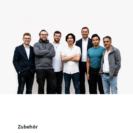
Produktgalerie überspringen
Zubehör