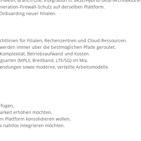
-Mesh, Branch-Lite, Integration in SASE/Hybrid-SASE-Architekture
eration-Firewall-Schutz auf derselben Plattform.
 Onboarding neuer Filialen.
ichtlinien für Filialen, Rechenzentren und Cloud-Ressourcen.
werden immer über die bestmöglichen Pfade geroutet.
t Komplexität, Betriebsaufwand und Kosten.
sarten (MPLS, Breitband, LTE/5G) im Mix.
wendungen sowie moderne, verteilte Arbeitsmodelle.
rfügen,
arkeit erhöhen möchten,
n Plattform konsolidieren wollen,
N nahtlos integrieren möchten.