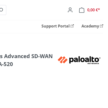
0,00 €*
Ware
Support Portal
Academy
ks Advanced SD-WAN
A-520