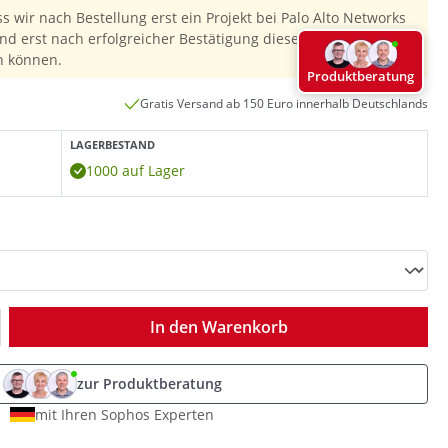
ss wir nach Bestellung erst ein Projekt bei Palo Alto Networks
nd erst nach erfolgreicher Bestätigung diesen Preis & die
n können.
Produktberatung
Gratis Versand ab 150 Euro innerhalb Deutschlands
LAGERBESTAND
1000 auf Lager
ib den gewünschten Wert ein oder benutz
In den Warenkorb
zur Produktberatung
mit Ihren Sophos Experten