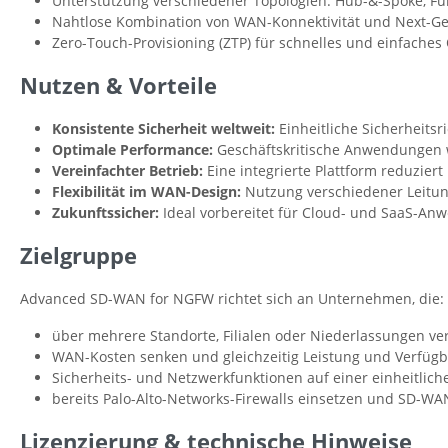
Unterstützung verschiedener Topologien: Hub-&-Spoke, Full
Nahtlose Kombination von WAN-Konnektivität und Next-Gen
Zero-Touch-Provisioning (ZTP) für schnelles und einfaches
Nutzen & Vorteile
Konsistente Sicherheit weltweit:
Einheitliche Sicherheitsr
Optimale Performance:
Geschäftskritische Anwendungen 
Vereinfachter Betrieb:
Eine integrierte Plattform reduzier
Flexibilität im WAN-Design:
Nutzung verschiedener Leitung
Zukunftssicher:
Ideal vorbereitet für Cloud- und SaaS-An
Zielgruppe
Advanced SD-WAN for NGFW richtet sich an Unternehmen, die:
über mehrere Standorte, Filialen oder Niederlassungen ve
WAN-Kosten senken und gleichzeitig Leistung und Verfügb
Sicherheits- und Netzwerkfunktionen auf einer einheitliche
bereits Palo-Alto-Networks-Firewalls einsetzen und SD-WA
Lizenzierung & technische Hinweise