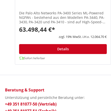
Die Palo Alto Networks PA-3400 Series ML-Powered
NGFWs - bestehend aus den Modellen PA-3440, PA-
3430, PA-3420 und PA-3410 - sind auf High-Speed-
Internet-Gateway-Implementierungen ausgerichtet.
63.498,44 €*
Die Appliances der PA-3400-Serie sichern den
gesamten Datenverkehr, einschließlich des
zzgl. 19% MwSt. i.H.v. 12.064,70 €
verschlüsselten Datenverkehrs, und nutzen
dedizierte Verarbeitungs- und Speicherkapazitäten
für Netzwerke, Sicherheit, Bedrohungsabwehr und
Details
Verwaltung. Highlights Erweitert die Sichtbarkeit
und Sicherheit auf alle Geräte, einschließlich nicht
Sofort lieferbar
verwalteter IoT Geräte, ohne die Notwendigkeit,
zusätzliche zusätzliche Sensoren Unterstützt hohe
Verfügbarkeit mit aktiv / aktivem und aktiv /
passivem Modus Liefert vorhersehbare Leistung mit
Sicherheitsdiensten Vereinfacht die Bereitstellung
einer großen Anzahl von Firewalls mit Zero Touch
Provisioning (ZTP) Unterstützt die zentralisierte
Beratung & Support
Verwaltung mit Panorama™
Unterstützung und persönliche Beratung unter:
Netzwerksicherheitsmanagement Wichtige
Sicherheits- und Konnektivitätsfunktionen ML-
+49 351 81077-50 (Vertrieb)
gestützte Firewall der nächsten Generation