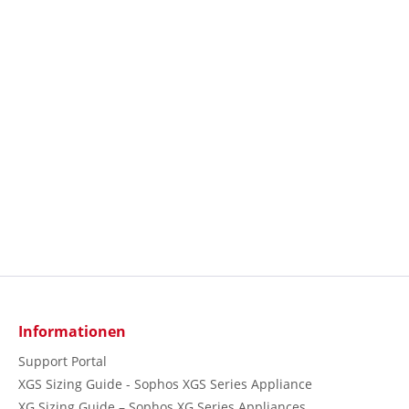
Informationen
Support Portal
XGS Sizing Guide - Sophos XGS Series Appliance
XG Sizing Guide – Sophos XG Series Appliances