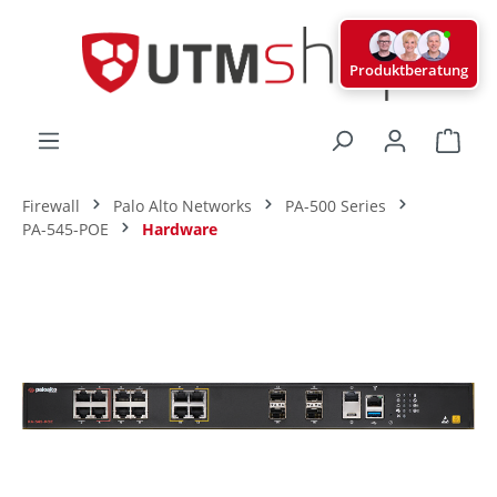
alt springen
Produktberatung
Ware
Firewall
Palo Alto Networks
PA-500 Series
PA-545-POE
Hardware
Bildergalerie überspringen