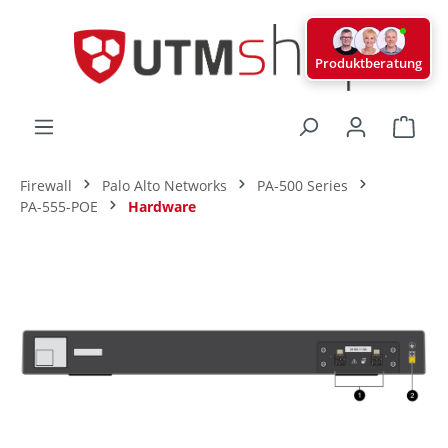
alt springen
Produktberatung
Ware
Firewall
Palo Alto Networks
PA-500 Series
PA-555-POE
Hardware
Bildergalerie überspringen