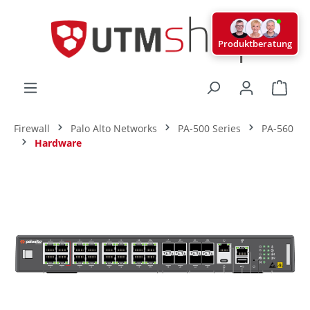
alt springen
Produktberatung
Ware
Firewall
Palo Alto Networks
PA-500 Series
PA-560
Hardware
Bildergalerie überspringen