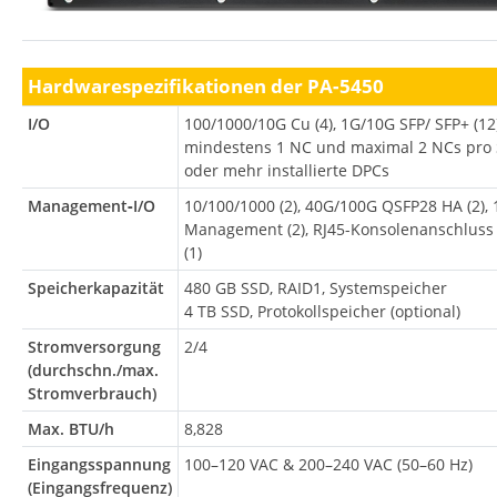
Hardwarespezifikationen der PA‑5450
I/O
100/1000/10G Cu (4), 1G/10G SFP/ SFP+ (12
mindestens 1 NC und maximal 2 NCs pro 
oder mehr installierte DPCs
Management‑I/O
10/100/1000 (2), 40G/100G QSFP28 HA (2),
Management (2), RJ45-Konsolenanschluss 
(1)
Speicherkapazität
480 GB SSD, RAID1, Systemspeicher
4 TB SSD, Protokollspeicher (optional)
Stromversorgung
2/4
(durchschn./max.
Stromverbrauch)
Max. BTU/h
8,828
Eingangsspannung
100–120 VAC & 200–240 VAC (50–60 Hz)
(Eingangsfrequenz)