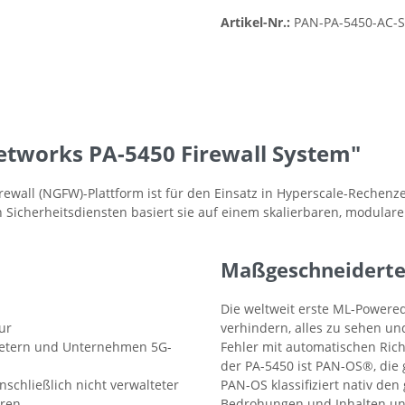
Artikel-Nr.:
PAN-PA-5450-AC-
etworks PA-5450 Firewall System"
rewall (NGFW)-Plattform ist für den Einsatz in Hyperscale-Rechen
ten Sicherheitsdiensten basiert sie auf einem skalierbaren, modular
Maßgeschneiderte 
Die weltweit erste ML-Power
ur
verhindern, alles zu sehen und
bietern und Unternehmen 5G-
Fehler mit automatischen Ric
der PA-5450 ist PAN-OS®, die g
inschließlich nicht verwalteter
PAN-OS klassifiziert nativ de
oren
Bedrohungen und Inhalten un