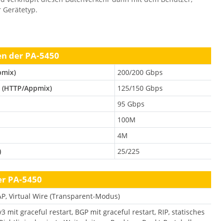
 Gerätetyp.
en der PA‑5450
pmix)
200/200 Gbps
z (HTTP/Appmix)
125/150 Gbps
95 Gbps
100M
4M
)
25/225
r PA‑5450
TAP, Virtual Wire (Transparent-Modus)
3 mit graceful restart, BGP mit graceful restart, RIP, statisches