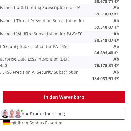
39.678,71 €*
dvanced URL Filtering Subscription für PA-
Ab
59.518,07 €*
dvanced Threat Prevention Subscription für
Ab
59.518,07 €*
dvanced WildFire Subscription für PA-5450
Ab
59.518,07 €*
T Security Subscription für PA-5450
Ab
64.891,40 €*
terprise Data Loss Prevention (DLP)
Ab
5450
76.175,81 €*
-5450 Precision AI Security Subscription
Ab
184.033,91 €*
ib den gewünschten Wert ein oder benutz
In den Warenkorb
zur Produktberatung
mit Ihren Sophos Experten