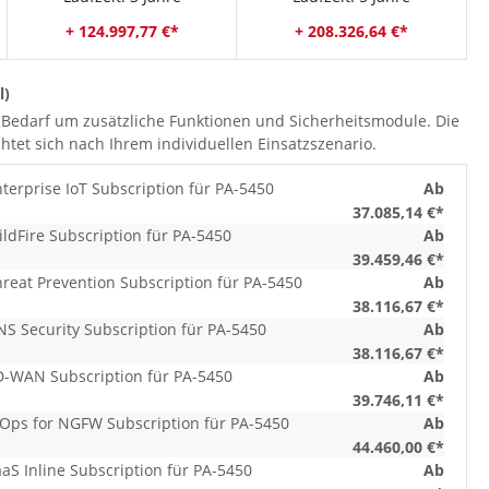
+ 124.997,77 €*
+ 208.326,64 €*
l)
ei Bedarf um zusätzliche Funktionen und Sicherheitsmodule. Die
chtet sich nach Ihrem individuellen Einsatzszenario.
terprise IoT Subscription für PA-5450
Ab
37.085,14 €*
ildFire Subscription für PA-5450
Ab
39.459,46 €*
hreat Prevention Subscription für PA-5450
Ab
38.116,67 €*
NS Security Subscription für PA-5450
Ab
38.116,67 €*
D-WAN Subscription für PA-5450
Ab
39.746,11 €*
IOps for NGFW Subscription für PA-5450
Ab
44.460,00 €*
aS Inline Subscription für PA-5450
Ab