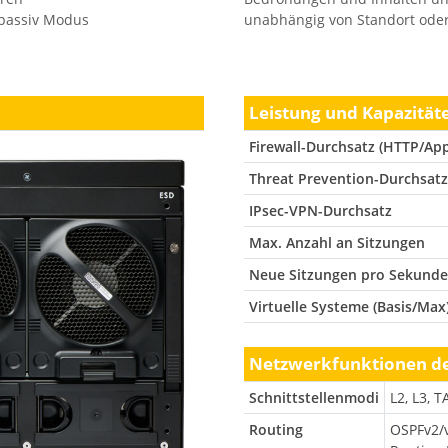
/ passiv Modus
unabhängig von Standort oder
Leistung und Kapazität
Firewall-Durchsatz (HTTP/Ap
Threat Prevention-Durchsat
IPsec-VPN-Durchsatz
Max. Anzahl an Sitzungen
Neue Sitzungen pro Sekunde
Virtuelle Systeme (Basis/Max
Netzwerkfunktionen de
Schnittstellenmodi
L2, L3, 
Routing
OSPFv2/v