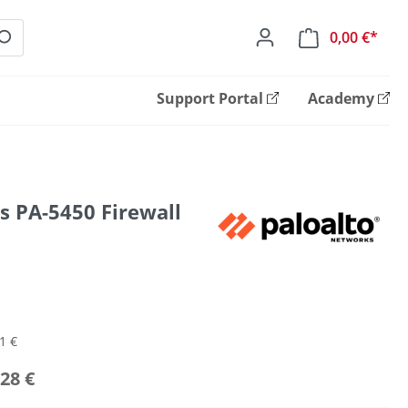
0,00 €*
Ware
Support Portal
Academy
s PA-5450 Firewall
1 €
28 €