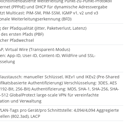
Richtlinienbasierte Weiterleitung Punkt-zu-Punkt-Protokoll
hernet (PPPoE) und DHCP für dynamische Adressvergabe
tzt Multicast: PIM-SM, PIM-SSM, IGMP v1, v2 und v3
ionale Weiterleitungserkennung (BFD)
der Pfadqualität (Jitter, Paketverlust, Latenz)
des ersten Pfads (PBF)
cher Pfadwechsel
TAP, Virtual Wire (Transparent-Modus)
en: App-ID, User-ID, Content-ID, WildFire und SSL-
üsselung
laustausch: manueller Schlüssel, IKEv1 und IKEv2 (Pre-Shared
tifikatsbasierte Authentifizierung) Verschlüsselung: 3DES, AES
, 192-Bit, 256-Bit) Authentifizierung: MD5, SHA-1, SHA-256, SHA-
-512 GlobalProtect large-scale VPN für vereinfachte
ation und Verwaltung
LAN-Tags pro Gerät/pro Schnittstelle: 4,094/4,094 Aggregierte
tellen (802.3ad), LACP