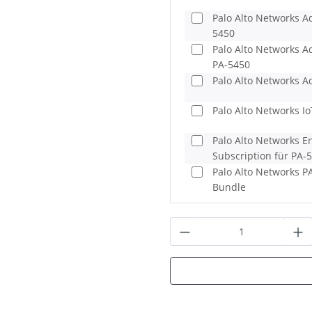
Palo Alto Networks A
5450
Palo Alto Networks A
PA-5450
Palo Alto Networks A
Palo Alto Networks Io
Palo Alto Networks En
Subscription für PA-
Palo Alto Networks PA
Bundle
Produkt Anzahl: G