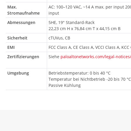
Max.
AC: 100–120 VAC, ~14 A max. per input 20
Stromaufnahme
input
Abmessungen
5HE, 19" Standard-Rack
22,23 cm H x 76,84 cm T x 44,15 cm B
Sicherheit
cTUVus, CB
EMI
FCC Class A, CE Class A, VCCI Class A, KCC
Zertifizierungen
Siehe
paloaltonetworks.com/legal-notices
Umgebung
Betriebstemperatur: 0 bis 40 °C
Temperatur bei Nichtbetrieb -20 bis 70 °C
Passive Kühlung