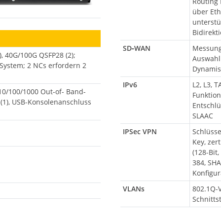
Routing 
über Et
unterstü
Bidirekt
SD‑WAN
Messung 
), 40G/100G QSFP28 (2);
Auswahl 
System; 2 NCs erfordern 2
Dynamis
IPv6
L2, L3, 
 10/100/1000 Out-of- Band-
Funktion
(1), USB-Konsolenanschluss
Entschl
SLAAC
IPSec VPN
Schlüsse
Key, zer
(128-Bit
384, SHA
Konfigur
VLANs
802.1Q-V
Schnitts