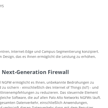
SYS
zentren, Internet-Edge und Campus-Segmentierung konzipiert.
en Design, das es Ihnen ermöglicht die Leistung zu erhöhen,
Next‑Generation Firewall
ed NGFW ermöglicht es Ihnen, unbekannte Bedrohungen zu
 zu sichern - einschließlich des Internet of Things (IoT) - und
htlinienempfehlungen zu reduzieren. Das steuernde Element
leiche Software, die auf allen Palo Alto Networks NGFWs läuft.
n gesamten Datenverkehr, einschließlich Anwendungen,
d verknüpft diesen Datenverkehr dann mit dem Benutzer,