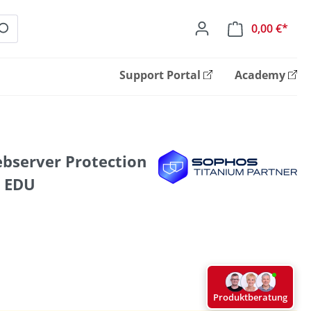
0,00 €*
Ware
Support Portal
Academy
bserver Protection
- EDU
Produktberatung