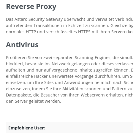
Reverse Proxy
Das Astaro Security Gateway überwacht und verwaltet Verbindun
auftretenden Transaktionen in Echtzeit zu scannen. Gleichzeit
normales HTTP und verschlüsseltes HTTPS mit Ihren Servern k
Antivirus
Profitieren Sie von zwei separaten Scanning-Engines, die simu
blockiert, bevor sie ins Netzwerk gelangen oder dieses verlas
aufhalten und nur auf vorgesehene Inhalte zugreifen können. D
einfallsreiche Hacker unerwartete Vorgänge durchführen, um S
einsetzen, um Ihre Sites und Anwendungen heimlich nach Siche
einzusetzen, indem Sie ihre Aktivitäten scannen und Pattern zu
Datenpakete, die Besucher von Ihren Webservern erhalten, nicht
den Server geleitet werden.
Empfohlene User: