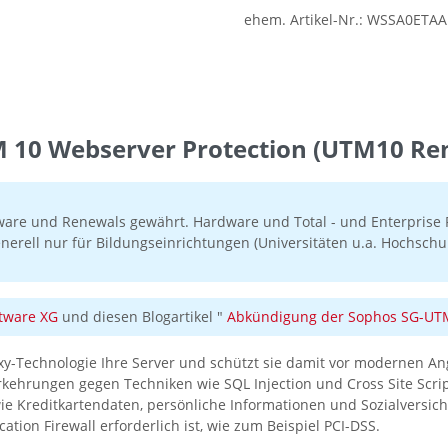
ehem. Artikel-Nr.:
WSSA0ETAA
 10 Webserver Protection (UTM10 Ren
ware und Renewals gewährt. Hardware und Total - und Enterprise P
nerell nur für Bildungseinrichtungen (Universitäten u.a. Hochschul
tware XG
und diesen Blogartikel "
Abkündigung der Sophos SG-UTM 
oxy-Technologie Ihre Server und schützt sie damit vor modernen An
rungen gegen Techniken wie SQL Injection und Cross Site Scriptin
e Kreditkartendaten, persönliche Informationen und Sozialversic
tion Firewall erforderlich ist, wie zum Beispiel PCI-DSS.