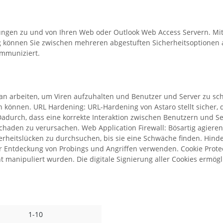
gen zu und von Ihren Web oder Outlook Web Access Servern. Mit Hil
ig können Sie zwischen mehreren abgestuften Sicherheitsoptionen 
ommuniziert.
ltan arbeiten, um Viren aufzuhalten und Benutzer und Server zu s
sen können. URL Hardening: URL-Hardening von Astaro stellt siche
adurch, dass eine korrekte Interaktion zwischen Benutzern und Se
chaden zu verursachen. Web Application Firewall: Bösartig agier
rheitslücken zu durchsuchen, bis sie eine Schwäche finden. Hinde
r Entdeckung von Probings und Angriffen verwenden. Cookie Protecti
 manipuliert wurden. Die digitale Signierung aller Cookies ermögl
1-10