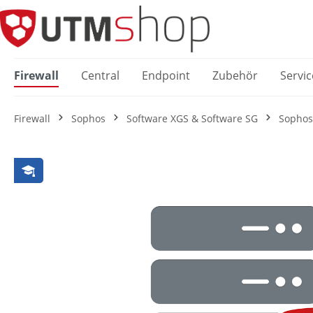
springen
Zur Hauptnavigation springen
Firewall
Central
Endpoint
Zubehör
Servic
Firewall
Sophos
Software XGS & Software SG
Sophos
Bildergalerie überspringen