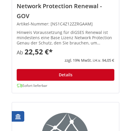
Network Protection Renewal -
GOV
Artikel-Nummer: [NS1C4Z12ZZRGAAM]
Hinweis Voraussetzung für diGSES Renewal ist
mindestens eine Base Lizenz Network Protection
Genau der Schutz, den Sie brauchen, um
raffinierte Angriffe und hochentwickelte
22,52 €*
Ab
Bedrohungen abzuwehren und vertraue...
zzgl. 19% MwSt. i.H.v. 94,05 €
Details
Sofort lieferbar