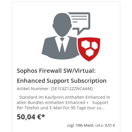
Sophos Firewall SW/Virtual:
Enhanced Support Subscription
Artikel-Nummer: [SE1C4Z12ZZNCAAM]
Standard Im Kaufpreis enthalten Enhanced In
allen Bundles enthalten Enhanced + Support
Per Telefon und E-Mail Für 90 Tage (nur zu
Geschäftszeiten) Enthalten (24x7) VIP-Zugriff
50,04 €*
(24x7) Sicherheitsupdates & Patches Über die
Lebensdauer des...
zzgl. 19% MwSt. i.H.v. 9,51 €