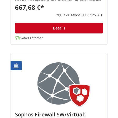
virtuelle Umgebungen (u. a. VMware, Hyper-V,
667,68 €*
KVM und Citrix) e...
zzgl. 19% MwSt. i.H.v. 126,86 €
Details
Sofort lieferbar
Sophos Firewall SW/Virtual: