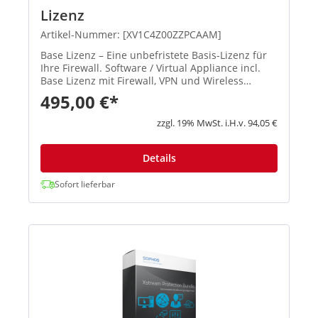
Lizenz
Artikel-Nummer: [XV1C4Z00ZZPCAAM]
Base Lizenz – Eine unbefristete Basis-Lizenz für
Ihre Firewall. Software / Virtual Appliance incl.
Base Lizenz mit Firewall, VPN und Wireless
Security mit 90 Tage Basis Support.Die Sophos XG
495,00 €*
Firewall ist als Software-Installer für Intel x86 und
virtu...
zzgl. 19% MwSt. i.H.v. 94,05 €
Details
Sofort lieferbar