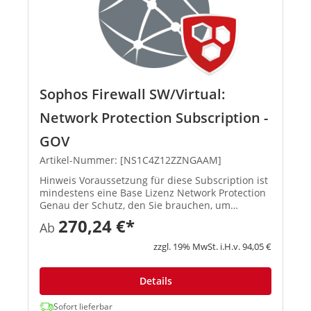
Sophos Firewall SW/Virtual:
Network Protection Subscription -
GOV
Artikel-Nummer: [NS1C4Z12ZZNGAAM]
Hinweis Voraussetzung für diese Subscription ist
mindestens eine Base Lizenz Network Protection
Genau der Schutz, den Sie brauchen, um
raffinierte Angriffe und hochentwickelte
270,24 €*
Ab
Bedrohungen abzuwehren und ver...
zzgl. 19% MwSt. i.H.v. 94,05 €
Details
Sofort lieferbar