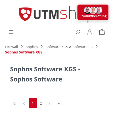
alt springen
Produktberatung
Ware
Firewall
Sophos
Software XGS & Software SG
Sophos Software XGS
Sophos Software XGS -
Sophos Software
1
2