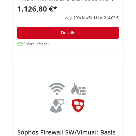
virtuelle Umgebungen (u. a. VMware, Hyper-V,
1.126,80 €*
KVM und Citrix) e...
zzgl. 19% MwSt. i.H.v. 214,09 €
Details
Sofort lieferbar
Sophos Firewall SW/Virtual: Basis