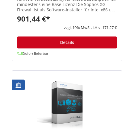
mindestens eine Base Lizenz Die Sophos XG
Firewall ist als Software-Installer für Intel x86 und
virtuelle Umgebungen (u. a. VMware, Hyper-V,
901,44 €*
KVM und Citrix) e...
zzgl. 19% MwSt. i.H.v. 171,27 €
Details
Sofort lieferbar