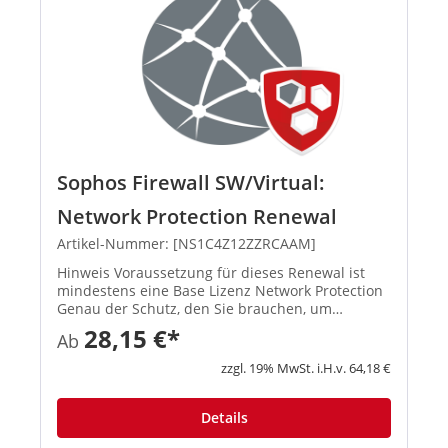
Sophos Firewall SW/Virtual:
Network Protection Renewal
Artikel-Nummer: [NS1C4Z12ZZRCAAM]
Hinweis Voraussetzung für dieses Renewal ist
mindestens eine Base Lizenz Network Protection
Genau der Schutz, den Sie brauchen, um
raffinierte Angriffe und hochentwickelte
28,15 €*
Ab
Bedrohungen abzuwehren und vertraue...
zzgl. 19% MwSt. i.H.v. 64,18 €
Details