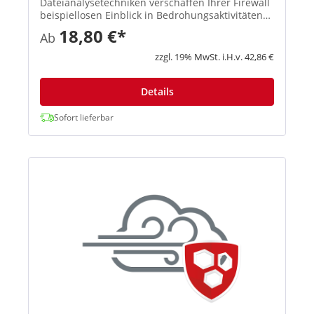
Dateianalysetechniken verschaffen Ihrer Firewall
beispiellosen Einblick in Bedrohungsaktivitäten
und identifizieren und blockieren so effektiv
18,80 €*
Ab
Ransomware sowie andere bekannte und
unbekannte Bedrohungen. Mit d...
zzgl. 19% MwSt. i.H.v. 42,86 €
Details
Sofort lieferbar