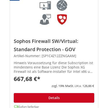
Sophos Firewall SW/Virtual:
Standard Protection - GOV
Artikel-Nummer: [SP1C4Z12ZZNGAAM]
Hinweis Voraussetzung für diese Subscription ist
mindestens eine Base Lizenz Die Sophos XG
Firewall ist als Software-Installer für Intel x86 und
virtuelle Umgebungen (u. a. VMware, Hyper-V,
667,68 €*
KVM und Citrix) e...
zzgl. 19% MwSt. i.H.v. 126,86 €
Details
Sofort lieferbar