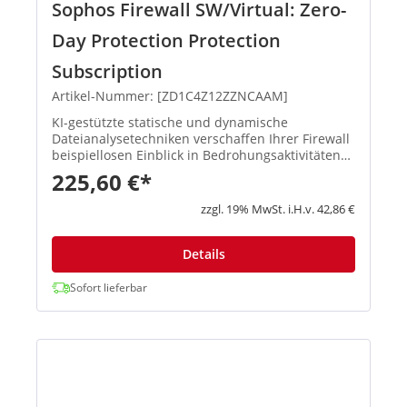
Sophos Firewall SW/Virtual: Zero-
Day Protection Protection
Subscription
Artikel-Nummer: [ZD1C4Z12ZZNCAAM]
KI-gestützte statische und dynamische
Dateianalysetechniken verschaffen Ihrer Firewall
beispiellosen Einblick in Bedrohungsaktivitäten
und identifizieren und blockieren so effektiv
225,60 €*
Ransomware sowie andere bekannte und
unbekannte Bedrohungen. Mit d...
zzgl. 19% MwSt. i.H.v. 42,86 €
Details
Sofort lieferbar