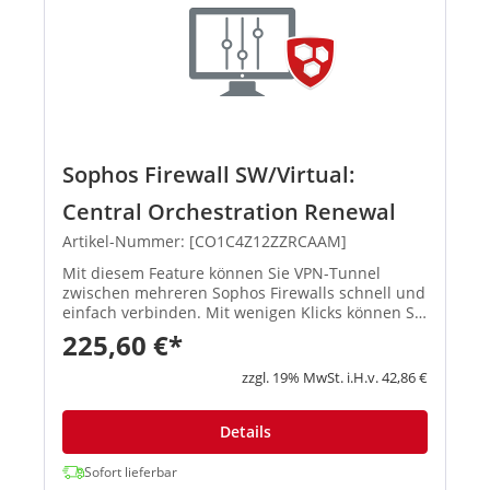
Sophos Firewall SW/Virtual:
Central Orchestration Renewal
Artikel-Nummer: [CO1C4Z12ZZRCAAM]
Mit diesem Feature können Sie VPN-Tunnel
zwischen mehreren Sophos Firewalls schnell und
einfach verbinden. Mit wenigen Klicks können Sie
ein Full-Mesh-Netzwerk, eine Hub-and-Spoke-
225,60 €*
Topologie oder ähnliche Infrastrukturen
einrichten, und Sophos Central...
zzgl. 19% MwSt. i.H.v. 42,86 €
Details
Sofort lieferbar