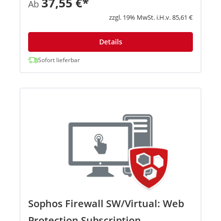
37,55 €*
Ab
Malware-Infektionen, können festl...
zzgl. 19% MwSt. i.H.v. 85,61 €
Details
Sofort lieferbar
Sophos Firewall SW/Virtual: Web
Protection Subscription