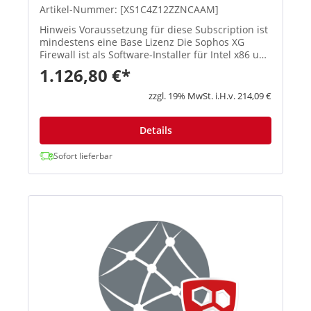
Artikel-Nummer: [XS1C4Z12ZZNCAAM]
Hinweis Voraussetzung für diese Subscription ist
mindestens eine Base Lizenz Die Sophos XG
Firewall ist als Software-Installer für Intel x86 und
virtuelle Umgebungen (u. a. VMware, Hyper-V,
1.126,80 €*
KVM und Citrix) e...
zzgl. 19% MwSt. i.H.v. 214,09 €
Details
Sofort lieferbar