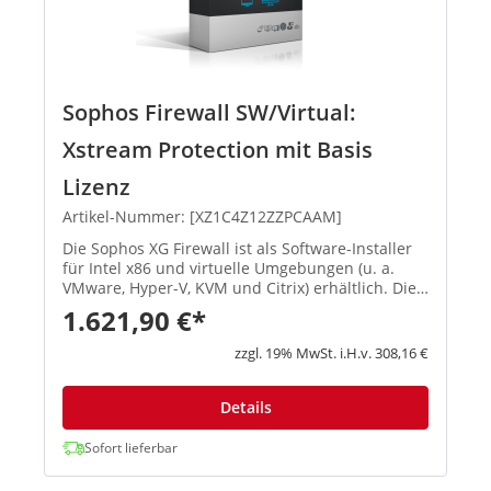
Sophos Firewall SW/Virtual:
Xstream Protection mit Basis
Lizenz
Artikel-Nummer: [XZ1C4Z12ZZPCAAM]
Die Sophos XG Firewall ist als Software-Installer
für Intel x86 und virtuelle Umgebungen (u. a.
VMware, Hyper-V, KVM und Citrix) erhältlich. Die
Sophos Software-Appliance wird auf Ihrer
1.621,90 €*
bestehenden Intel-Hardware installiert. Die
Lizenzierung für vir...
zzgl. 19% MwSt. i.H.v. 308,16 €
Details
Sofort lieferbar