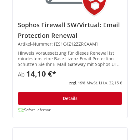
Sophos Firewall SW/Virtual: Email
Protection Renewal
Artikel-Nummer: [ES1C4Z12ZZRCAAM]
Hinweis Voraussetzung für dieses Renewal ist
mindestens eine Base Lizenz Email Protection
Schützen Sie Ihr E-Mail-Gateway mit Sophos UTM
und sichern Sie sich einfachen und
14,10 €*
Ab
leistungsstarken Schutz vor Spam un...
zzgl. 19% MwSt. i.H.v. 32,15 €
Details
Sofort lieferbar