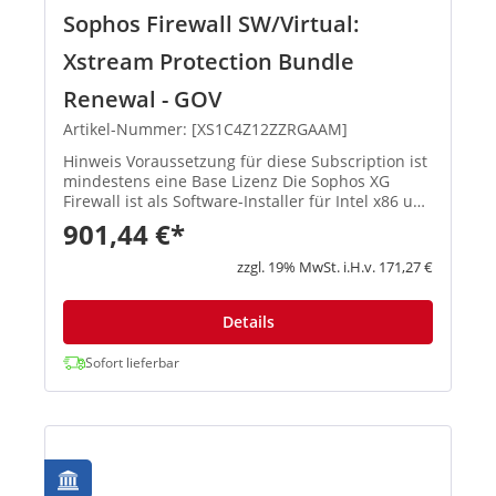
Sophos Firewall SW/Virtual:
Xstream Protection Bundle
Renewal - GOV
Artikel-Nummer: [XS1C4Z12ZZRGAAM]
Hinweis Voraussetzung für diese Subscription ist
mindestens eine Base Lizenz Die Sophos XG
Firewall ist als Software-Installer für Intel x86 und
virtuelle Umgebungen (u. a. VMware, Hyper-V,
901,44 €*
KVM und Citrix) e...
zzgl. 19% MwSt. i.H.v. 171,27 €
Details
Sofort lieferbar