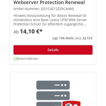
Webserver Protection Renewal
Artikel-Nummer: [SS1C4Z12ZZRCAAM]
Hinweis Voraussetzung für dieses Renewal ist
mindestens eine Base Lizenz UTM Web Server
Protection Schutz für öffentlich zugängliche
Server und Anwendungen Hosten Sie Ihre
14,10 €*
Ab
eigenen Webseiten oder bieten Sie ...
zzgl. 19% MwSt. i.H.v. 32,15 €
Details
Sofort lieferbar