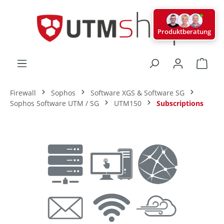
alt springen
Produktberatung
Ware
Firewall
Sophos
Software XGS & Software SG
Sophos Software UTM / SG
UTM150
Subscriptions
Bildergalerie überspringen