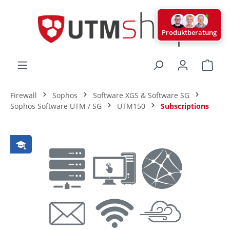
alt springen
Produktberatung
Ware
Firewall
Sophos
Software XGS & Software SG
Sophos Software UTM / SG
UTM150
Subscriptions
Bildergalerie überspringen