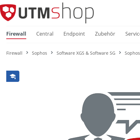
springen
Zur Hauptnavigation springen
Firewall
Central
Endpoint
Zubehör
Servic
Firewall
Sophos
Software XGS & Software SG
Sophos
Bildergalerie überspringen