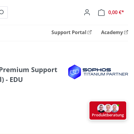
0,00 €*
Ware
Support Portal
Academy
 Premium Support
) - EDU
Produktberatung