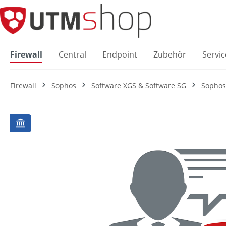
springen
Zur Hauptnavigation springen
Firewall
Central
Endpoint
Zubehör
Servic
Firewall
Sophos
Software XGS & Software SG
Sophos
Bildergalerie überspringen