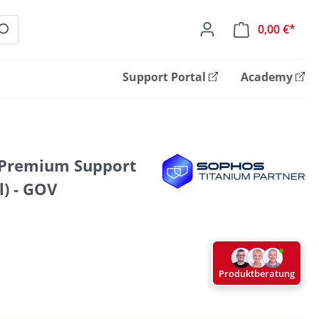
0,00 €*
Ware
Support Portal
Academy
 Premium Support
) - GOV
Produktberatung