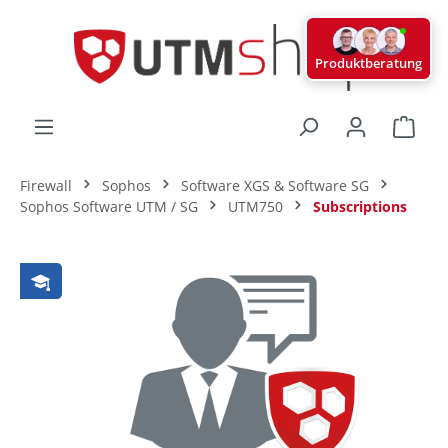
alt springen
Produktberatung
Ware
Firewall
Sophos
Software XGS & Software SG
Sophos Software UTM / SG
UTM750
Subscriptions
Bildergalerie überspringen