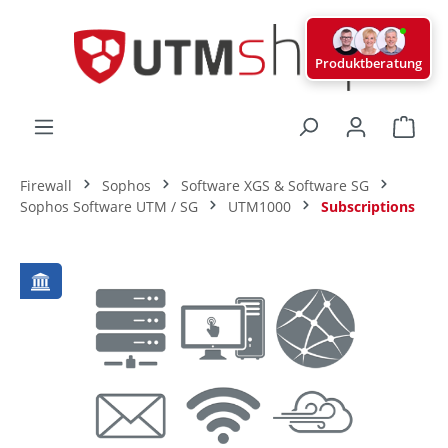
alt springen
Produktberatung
Ware
Firewall
Sophos
Software XGS & Software SG
Sophos Software UTM / SG
UTM1000
Subscriptions
Bildergalerie überspringen