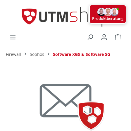
alt springen
Produktberatung
Ware
Firewall
Sophos
Software XGS & Software SG
Bildergalerie überspringen