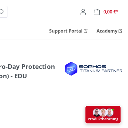
0,00 €*
Ware
Support Portal
Academy
o-Day Protection
on) - EDU
Produktberatung