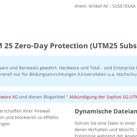
ehem. Artikel-Nr.:
SUSE1ESAA
25 Zero-Day Protection (UTM25 Subsc
ware und Renewals gewährt. Hardware und Total - und Enterprise P
nerell nur für Bildungseinrichtungen (Universitäten u.a. Hochschul
tware XG
und diesen Blogartikel "
Abkündigung der Sophos SG-UTM 
Dynamische Dateian
rschaffen Ihrer Firewall
en und blockieren so effektiv
Führen Sie eine Datei in eine
ngen.
deren Verhalten und Absicht. S
Ereignisse während der Analy