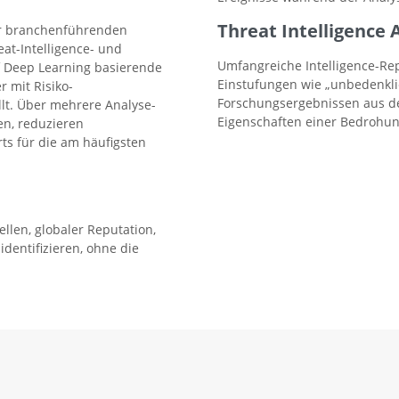
Threat Intelligence 
der branchenführenden
at-Intelligence- und
Umfangreiche Intelligence-Rep
f Deep Learning basierende
Einstufungen wie „unbedenklic
r mit Risiko-
Forschungsergebnissen aus den
lt. Über mehrere Analyse-
Eigenschaften einer Bedrohun
en, reduzieren
s für die am häufigsten
len, globaler Reputation,
dentifizieren, ohne die