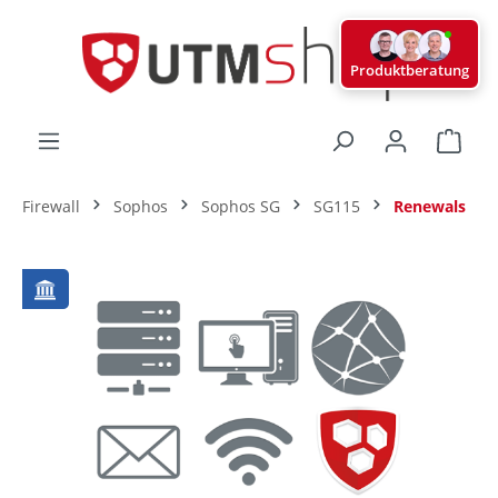
alt springen
Produktberatung
Ware
Firewall
Sophos
Sophos SG
SG115
Renewals
Bildergalerie überspringen