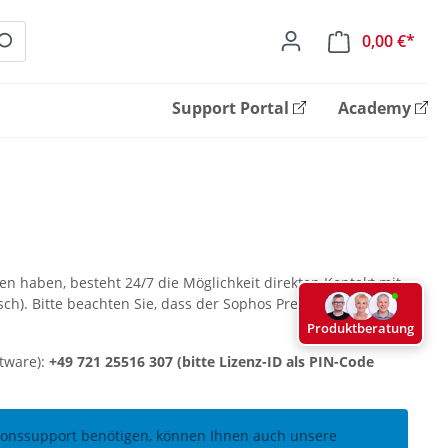
0,00 €*
Ware
Support Portal
Academy
 haben, besteht 24/7 die Möglichkeit direkten Kontakt mit
isch). Bitte beachten Sie, dass der Sophos Premium Support
Produktberatung
tware):
+49 721 25516 307 (bitte Lizenz-ID als PIN-Code
tionssupport benötigen, können Ihnen auch unsere