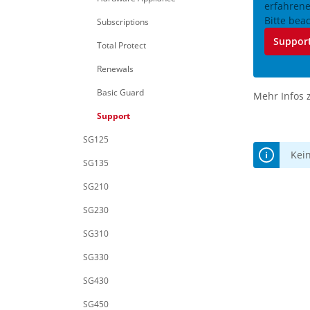
erfahrene
Bitte bea
Subscriptions
Support
Total Protect
Renewals
Basic Guard
Mehr Infos 
Support
SG125
Kei
SG135
SG210
SG230
SG310
SG330
SG430
SG450