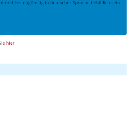
nt und kostengünstig in deutscher Sprache behilflich sein.
Sie
hier