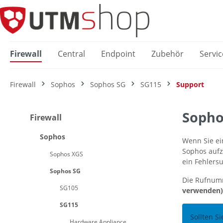
springen
Zur Hauptnavigation springen
Firewall
Central
Endpoint
Zubehör
Servic
Firewall
Sophos
Sophos SG
SG115
Support
Sophos
Firewall
Sophos
Wenn Sie ei
Sophos aufz
Sophos XGS
ein Fehlersu
Sophos SG
Die Rufnum
SG105
verwenden)
SG115
Sollten S
Hardware Appliance