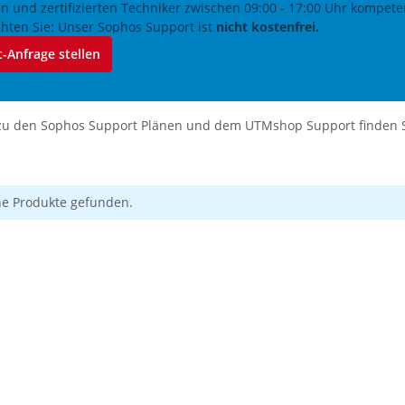
n und zertifizierten Techniker zwischen 09:00 - 17:00 Uhr kompete
chten Sie: Unser Sophos Support ist
nicht kostenfrei.
-Anfrage stellen
zu den Sophos Support Plänen und dem UTMshop Support finden 
ne Produkte gefunden.