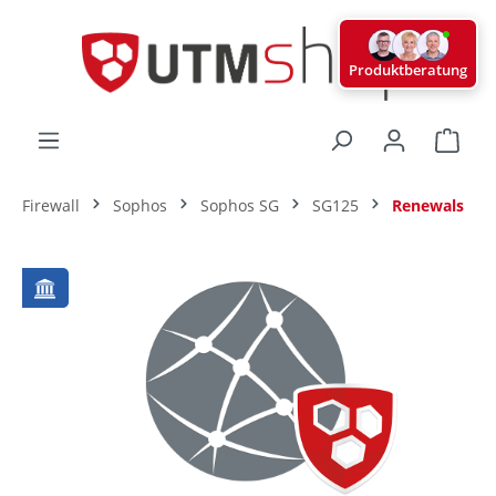
alt springen
Produktberatung
Ware
Firewall
Sophos
Sophos SG
SG125
Renewals
Bildergalerie überspringen