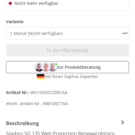
Nicht mehr verfügbar
auswählen
Variante
In den Warenkorb
zur Produktberatung
mit Ihren Sophos Experten
Artikel-Nr.:
WU135Z01ZZRCAA
ehem. Artikel-Nr.:
WB1D0CTAA
Beschreibung
Sophos SG 135 Web Protection Renewal (Astaro