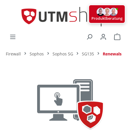
alt springen
Produktberatung
Ware
Firewall
Sophos
Sophos SG
SG135
Renewals
Bildergalerie überspringen