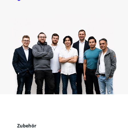
Produktgalerie überspringen
Zubehör