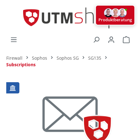
alt springen
Produktberatung
Ware
Firewall
Sophos
Sophos SG
SG135
Subscriptions
Bildergalerie überspringen