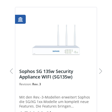
e
Sophos SG 135w Security
S
Appliance WIFI (SG135w)
(
Revision:
Rev. 3
Re
s
Mit den Rev.-3-Modellen erweitert Sophos
M
die SG/XG 1xx-Modelle um komplett neue
d
Features. Die Features bringen
F
Verbesserungen in den
V