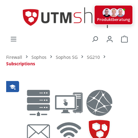
alt springen
Produktberatung
Ware
Firewall
Sophos
Sophos SG
SG210
Subscriptions
Bildergalerie überspringen