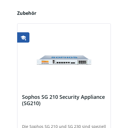
Produktgalerie überspringen
Zubehör
Sophos SG 210 Security Appliance
(SG210)
Die Sophos SG 210 und SG 230 sind speziell