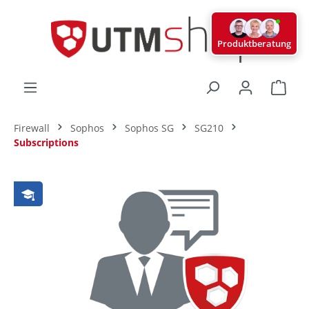
alt springen
Produktberatung
Ware
Firewall
Sophos
Sophos SG
SG210
Subscriptions
Bildergalerie überspringen