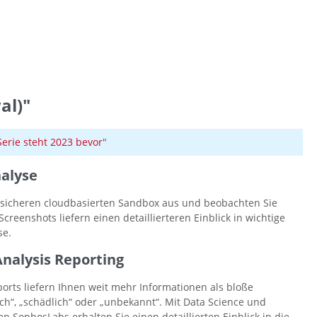
al)"
rie steht 2023 bevor
"
alyse
r sicheren cloudbasierten Sandbox aus und beobachten Sie
creenshots liefern einen detaillierteren Einblick in wichtige
se.
Analysis Reporting
orts liefern Ihnen weit mehr Informationen als bloße
h“, „schädlich“ oder „unbekannt“. Mit Data Science und
 SophosLabs erhalten Sie einen detaillierten Einblick in die