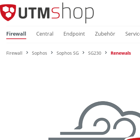
springen
Zur Hauptnavigation springen
Firewall
Central
Endpoint
Zubehör
Servic
Firewall
Sophos
Sophos SG
SG230
Renewals
Bildergalerie überspringen