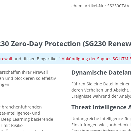
ehem. Artikel-Nr.:
SS230CTAA
30 Zero-Day Protection (SG230 Renew
irewall
und diesen Blogartikel "
Abkündigung der Sophos SG-UTM Se
Dynamische Dateian
rschaffen Ihrer Firewall
en und blockieren so effektiv
Führen Sie eine Datei in eine
ngen.
deren Verhalten und Absicht. S
Ereignisse während der Analy
Threat Intelligence 
der branchenführenden
at-Intelligence- und
Umfangreiche Intelligence-Rep
f Deep Learning basierende
Einstufungen wie „unbedenklic
r mit Risiko-
Forschungsergebnissen aus den