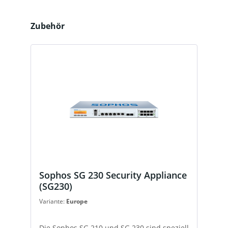
Produktgalerie überspringen
Zubehör
Sophos SG 230 Security Appliance
(SG230)
Variante:
Europe
Die Sophos SG 210 und SG 230 sind speziell