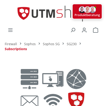
alt springen
Produktberatung
Ware
Firewall
Sophos
Sophos SG
SG230
Subscriptions
Bildergalerie überspringen