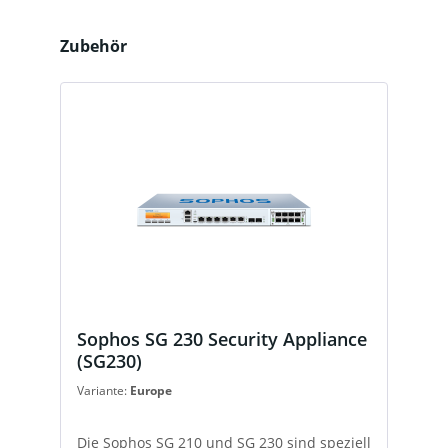
Produktgalerie überspringen
Zubehör
Sophos SG 230 Security Appliance
(SG230)
Variante:
Europe
Die Sophos SG 210 und SG 230 sind speziell