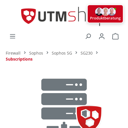
alt springen
Produktberatung
Ware
Firewall
Sophos
Sophos SG
SG230
Subscriptions
Bildergalerie überspringen