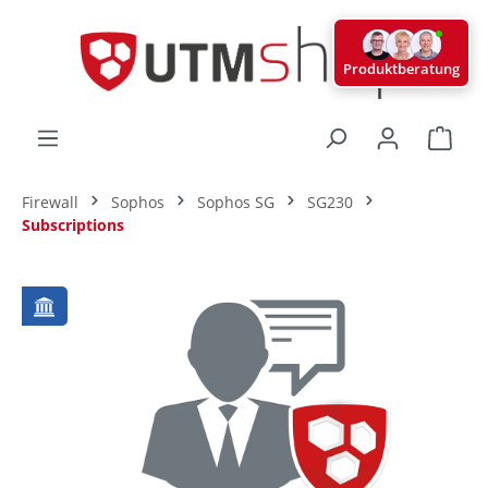
alt springen
Produktberatung
Ware
Firewall
Sophos
Sophos SG
SG230
Subscriptions
Bildergalerie überspringen