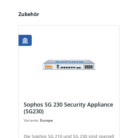
Produktgalerie überspringen
Zubehör
Sophos SG 230 Security Appliance
(SG230)
Variante:
Europe
Die Sophos SG 210 und SG 230 sind speziell