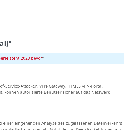
al)"
rie steht 2023 bevor
"
l-of-Service-Attacken, VPN-Gateway, HTML5 VPN-Portal,
t, können autorisierte Benutzer sicher auf das Netzwerk
nd einer eingehenden Analyse des zugelassenen Datenverkehrs
ekannte Bedrohungen ab. Mit Hilfe von Deep Packet Inspection