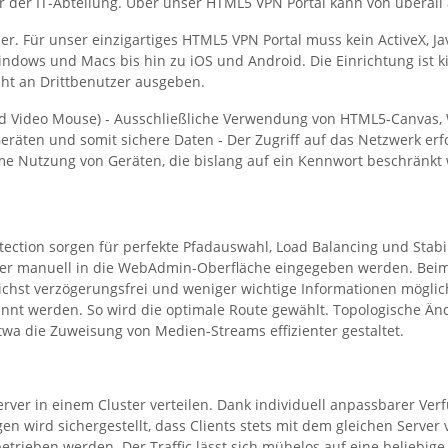
iter der IT-Abteilung. Über unser HTML5 VPN Portal kann von über
. Für unser einzigartiges HTML5 VPN Portal muss kein ActiveX, Jav
indows und Macs bis hin zu iOS und Android. Die Einrichtung ist 
ht an Drittbenutzer ausgeben.
rd Video Mouse) - Ausschließliche Verwendung von HTML5-Canvas, We
eräten und somit sichere Daten - Der Zugriff auf das Netzwerk erfo
 Nutzung von Geräten, die bislang auf ein Kennwort beschränkt
ction sorgen für perfekte Pfadauswahl, Load Balancing und Stabili
uter manuell in die WebAdmin-Oberfläche eingegeben werden. Beim
lichst verzögerungsfrei und weniger wichtige Informationen mögl
nnt werden. So wird die optimale Route gewählt. Topologische Än
etwa die Zuweisung von Medien-Streams effizienter gestaltet.
er in einem Cluster verteilen. Dank individuell anpassbarer Verfü
gen wird sichergestellt, dass Clients stets mit dem gleichen Ser
etrieben werden. Der Traffic lässt sich mühelos auf eine beliebig