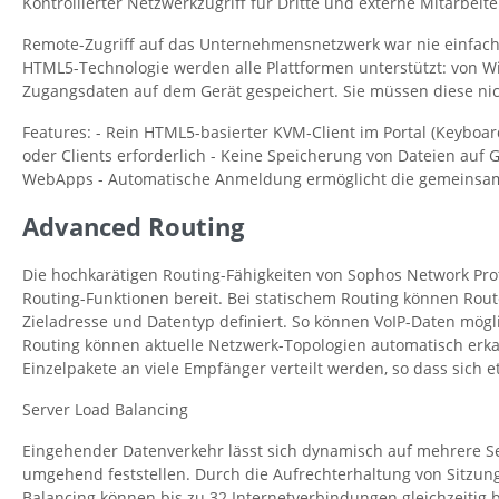
Kontrollierter Netzwerkzugriff für Dritte und externe Mitarbe
Remote-Zugriff auf das Unternehmensnetzwerk war nie einfacher
HTML5-Technologie werden alle Plattformen unterstützt: von W
Zugangsdaten auf dem Gerät gespeichert. Sie müssen diese nic
Features: - Rein HTML5-basierter KVM-Client im Portal (Keyboa
oder Clients erforderlich - Keine Speicherung von Dateien auf G
WebApps - Automatische Anmeldung ermöglicht die gemeinsame
Advanced Routing
Die hochkarätigen Routing-Fähigkeiten von Sophos Network Prote
Routing-Funktionen bereit. Bei statischem Routing können Ro
Zieladresse und Datentyp definiert. So können VoIP-Daten mög
Routing können aktuelle Netzwerk-Topologien automatisch erka
Einzelpakete an viele Empfänger verteilt werden, so dass sich 
Server Load Balancing
Eingehender Datenverkehr lässt sich dynamisch auf mehrere Serv
umgehend feststellen. Durch die Aufrechterhaltung von Sitzun
Balancing können bis zu 32 Internetverbindungen gleichzeitig b