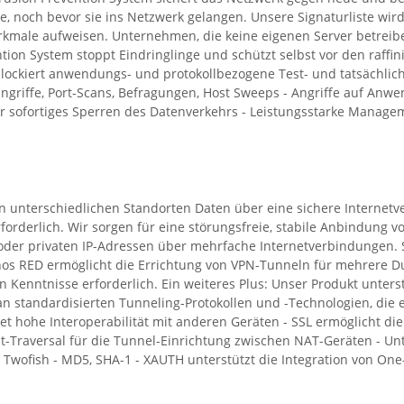
ie, noch bevor sie ins Netzwerk gelangen. Unsere Signaturliste wir
male aufweisen. Unternehmen, die keine eigenen Server betreiben
ion System stoppt Eindringlinge und schützt selbst vor den raffini
blockiert anwendungs- und protokollbezogene Test- und tatsächliche
ngriffe, Port-Scans, Befragungen, Host Sweeps - Angriffe auf Anwen
sofortiges Sperren des Datenverkehrs - Leistungsstarke Management
n unterschiedlichen Standorten Daten über eine sichere Interne
forderlich. Wir sorgen für eine störungsfreie, stabile Anbindung v
en oder privaten IP-Adressen über mehrfache Internetverbindungen
os RED ermöglicht die Errichtung von VPN-Tunneln für mehrere Du
en Kenntnisse erforderlich. Ein weiteres Plus: Unser Produkt unte
an standardisierten Tunneling-Protokollen und -Technologien, die
ietet hohe Interoperabilität mit anderen Geräten - SSL ermöglicht 
-Traversal für die Tunnel-Einrichtung zwischen NAT-Geräten - Unte
h, Twofish - MD5, SHA-1 - XAUTH unterstützt die Integration von On