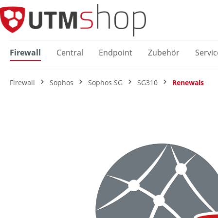
springen
Zur Hauptnavigation springen
Firewall
Central
Endpoint
Zubehör
Servic
Firewall
Sophos
Sophos SG
SG310
Renewals
Bildergalerie überspringen