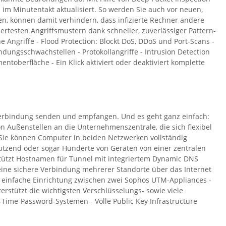
d im Minutentakt aktualisiert. So werden Sie auch vor neuen,
, können damit verhindern, dass infizierte Rechner andere
ertesten Angriffsmustern dank schneller, zuverlässiger Pattern-
 Angriffe - Flood Protection: Blockt DoS, DDoS und Port-Scans -
dungsschwachstellen - Protokollangriffe - Intrusion Detection
oberfläche - Ein Klick aktiviert oder deaktiviert komplette
tverbindung senden und empfangen. Und es geht ganz einfach:
on Außenstellen an die Unternehmenszentrale, die sich flexibel
. Sie können Computer in beiden Netzwerken vollständig
tzend oder sogar Hunderte von Geräten von einer zentralen
rstützt Hostnamen für Tunnel mit integriertem Dynamic DNS
 eine sichere Verbindung mehrerer Standorte über das Internet
die einfache Einrichtung zwischen zwei Sophos UTM-Appliances -
rstützt die wichtigsten Verschlüsselungs- sowie viele
e-Time-Password-Systemen - Volle Public Key Infrastructure