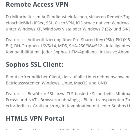
Remote Access VPN
Da Mitarbeiter im Außendienst einfachen, sicheren Remote-Zu
einschließlich IPSec, SSL, Cisco VPN, iOS sowie nativen Windows 
unter Windows XP, Windows Vista oder Windows 7 (32- und 64-B
Features: - Authentifizierung über Pre-Shared Key (PSK), PKI (X
Bit), DH-Gruppen 1/2/5/14, MD5, SHA-256/384/512 - Intelligente
Kompatibilität mit jeder Sophos UTM-Appliance inklusive Abon
Sophos SSL Client:
Benutzerfreundlicher Client, der auf alle Unternehmensanwendun
Betriebssystemen Windows, Linux, MacOS und UNIX.
Features: - Bewährte SSL- bzw. TLS-basierte Sicherheit - Mini
Proxys und NAT - Browserunabhängig - Bietet transparenten Zu
erforderlich - Gratisnutzung in Kombination mit jeder Sophos
HTML5 VPN Portal