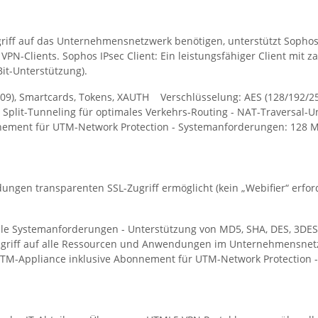
griff auf das Unternehmensnetzwerk benötigen, unterstützt Sopho
VPN-Clients. Sophos IPsec Client: Ein leistungsfähiger Client mit 
it-Unterstützung).
.509), Smartcards, Tokens, XAUTH Verschlüsselung: AES (128/192/256)
s Split-Tunneling für optimales Verkehrs-Routing - NAT-Traversal-U
nement für UTM-Network Protection - Systemanforderungen: 128 MB 
gen transparenten SSL-Zugriff ermöglicht (kein „Webifier“ erforder
male Systemanforderungen - Unterstützung von MD5, SHA, DES, 3DES 
griff auf alle Ressourcen und Anwendungen im Unternehmensnetzw
 UTM-Appliance inklusive Abonnement für UTM-Network Protection 