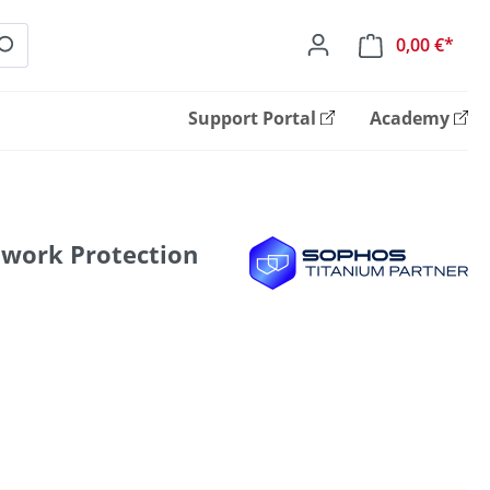
0,00 €*
Ware
Support Portal
Academy
twork Protection