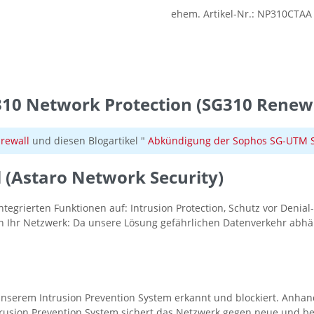
ehem. Artikel-Nr.:
NP310CTAA
10 Network Protection (SG310 Renew
irewall
und diesen Blogartikel "
Abkündigung der Sophos SG-UTM Se
 (Astaro Network Security)
ntegrierten Funktionen auf: Intrusion Protection, Schutz vor Denia
n Ihr Netzwerk: Da unsere Lösung gefährlichen Datenverkehr abhäl
serem Intrusion Prevention System erkannt und blockiert. Anha
ntrusion Prevention System sichert das Netzwerk gegen neue und b