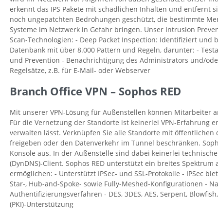
erkennt das IPS Pakete mit schädlichen Inhalten und entfernt s
noch ungepatchten Bedrohungen geschützt, die bestimmte Merk
Systeme im Netzwerk in Gefahr bringen. Unser Intrusion Prevent
Scan-Technologien: - Deep Packet Inspection: Identifiziert und 
Datenbank mit über 8.000 Pattern und Regeln, darunter: - Testa
und Prevention - Benachrichtigung des Administrators und/oder 
Regelsätze, z.B. für E-Mail- oder Webserver
Branch Office VPN – Sophos RED
Mit unserer VPN-Lösung für Außenstellen können Mitarbeiter a
Für die Vernetzung der Standorte ist keinerlei VPN-Erfahrung er
verwalten lässt. Verknüpfen Sie alle Standorte mit öffentlich
freigeben oder den Datenverkehr im Tunnel beschränken. Soph
Konsole aus. In der Außenstelle sind dabei keinerlei technisch
(DynDNS)-Client. Sophos RED unterstützt ein breites Spektrum 
ermöglichen: - Unterstützt IPSec- und SSL-Protokolle - IPSec b
Star-, Hub-and-Spoke- sowie Fully-Meshed-Konfigurationen - Nat
Authentifizierungsverfahren - DES, 3DES, AES, Serpent, Blowfis
(PKI)-Unterstützung