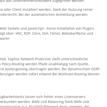
all auf das Unternehmensnetzwerk zugegriffen werden.
a oder Client installiert werden. Dank der Nutzung reiner
kinderleicht. Bei der automatischen Anmeldung werden
b Sockets und JavaScript - Keine Installation von Plugins
lgt über: VNC, RDP, Citrix, SSH, Telnet, Weboberfläche und
 waren
tät. Sophos Network Protection stellt unterschiedliche
 Policy-Routing werden Pfade unabhängig nach Quelle,
ichst kostengünstig übertragen werden. Bei dynamischem OSPF-
derungen werden sofort erkannt Bei Mulitcast-Routing können
gbarkeitstests lassen sich Fehler eines Listenservers
ver verbunden werden. WAN Link Balancing Dank WAN Link
e Kombination aus 3G/UMTS/Ethernet-Ports verteilen. Bei