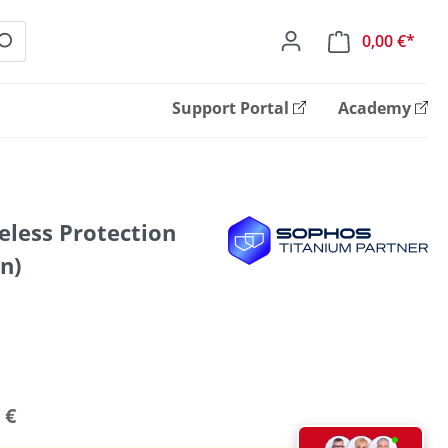
0,00 €*
Ware
Support Portal
Academy
eless Protection
n)
 €