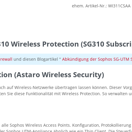
ehem. Artikel-Nr.:
WI311CSAA
0 Wireless Protection (SG310 Subscri
irewall
und diesen Blogartikel "
Abkündigung der Sophos SG-UTM Se
ion (Astaro Wireless Security)
auch auf Wireless-Netzwerke übertragen lassen können. Dieser Vor
en Sie diese Funktionalität mit Wireless Protection. So verwalten 
 alle Sophos Wireless Access Points. Konfiguration, Protokollier
 der Sophos UTM-Appliance ähnlich wie ein Thin Client. Die Steue