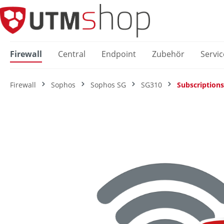
springen
Zur Hauptnavigation springen
Firewall
Central
Endpoint
Zubehör
Servic
Firewall
Sophos
Sophos SG
SG310
Subscriptions
Bildergalerie überspringen