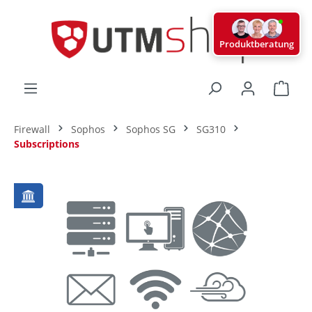
alt springen
Produktberatung
Ware
Firewall
Sophos
Sophos SG
SG310
Subscriptions
Bildergalerie überspringen