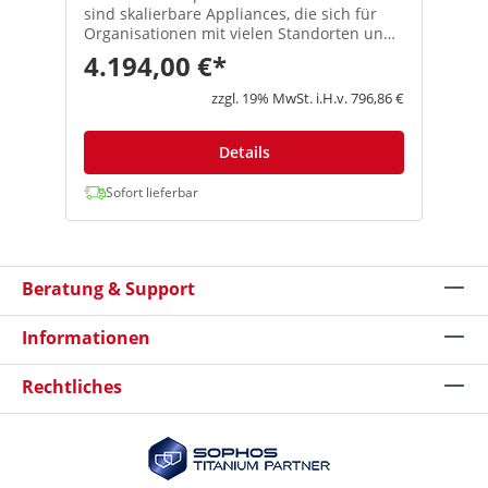
sind skalierbare Appliances, die sich für
Organisationen mit vielen Standorten und
mittelgroße Unternehmen eignen. Mit SSDs
4.194,00 €*
für On-Box-Reporting, Protokolle und
Spam-Quarantäne sind sie äußerst
zzgl. 19% MwSt. i.H.v. 796,86 €
reaktionsstark – selbst in Umgebungen mit
einem hohen Datenverkehrsaufkommmen.
Jedes Modell ist mit 8 GbE-Kupferports, 2
Details
GbE-SFP-Glasfaserports sowie einem FleXi-
Port-Steckplatz zur Konfiguration mit einem
Sofort lieferbar
optionalen Modul ausgestattet. Sie bieten
optimale Performance und Flexibilität.
Achtung: SG310 Modelle mit Hardware
Revision 2 - diese sind nicht für einen HA-
Beratung & Support
Verbund mit anderen Revisionen geeignet.
Sollten Sie für einen HA-Verbund noch
Hardware Appliances mit Revision 1
Informationen
(SG210/ XG210 Revision 2) benötigen, dann
fragen Sie bitte vor dem Kauf an, ob diese
Rechtliches
noch verfügbar sind. Technische
Spezifikationen Vorderansicht Rückansicht
Umgebung Leistungsaufnahme 32 W, 109
BTU/h (Leerlauf)49 W, 167 BTU/h (Volllast)
Betriebstemperatur 0–40°C (Betrieb)-20–
+80°C (Lagerung) Luftfeuchtigkeit 10%-90%,