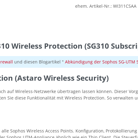
ehem. Artikel-Nr.:
WI311CSAA
0 Wireless Protection (SG310 Subscri
irewall
und diesen Blogartikel "
Abkündigung der Sophos SG-UTM Se
ion (Astaro Wireless Security)
auch auf Wireless-Netzwerke übertragen lassen können. Dieser Vor
en Sie diese Funktionalität mit Wireless Protection. So verwalten 
 alle Sophos Wireless Access Points. Konfiguration, Protokollier
 der Sophos UTM-Appliance ähnlich wie ein Thin Client. Die Steue