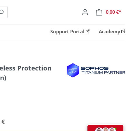
0,00 €*
Ware
Support Portal
Academy
eless Protection
n)
 €