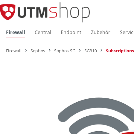
springen
Zur Hauptnavigation springen
Firewall
Central
Endpoint
Zubehör
Servic
Firewall
Sophos
Sophos SG
SG310
Subscriptions
Bildergalerie überspringen