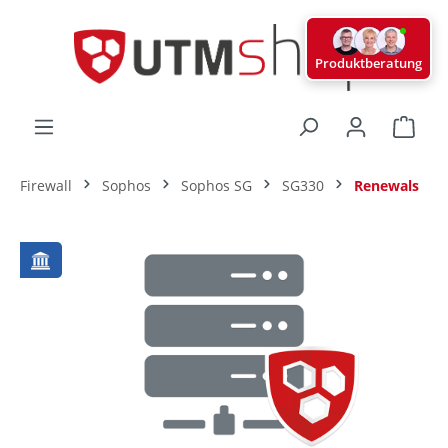
alt springen
Produktberatung
Ware
Firewall
Sophos
Sophos SG
SG330
Renewals
Bildergalerie überspringen