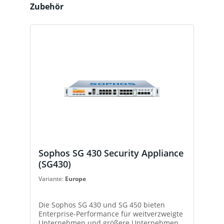
Produktgalerie überspringen
Zubehör
Sophos SG 430 Security Appliance
(SG430)
Variante:
Europe
Die Sophos SG 430 und SG 450 bieten
Enterprise-Performance für weitverzweigte
Unternehmen und größere Unternehmen