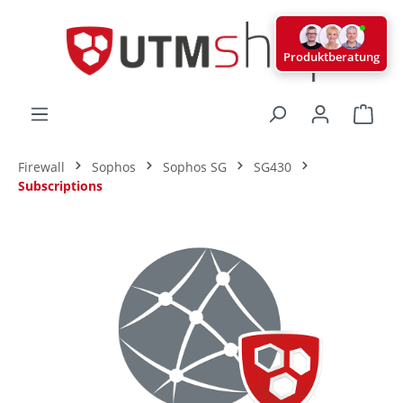
alt springen
Produktberatung
Ware
Firewall
Sophos
Sophos SG
SG430
Subscriptions
Bildergalerie überspringen