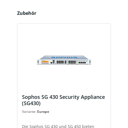
Produktgalerie überspringen
Zubehör
Sophos SG 430 Security Appliance
(SG430)
Variante:
Europe
Die Sophos SG 430 und SG 450 bieten