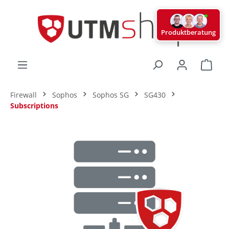
alt springen
Produktberatung
Ware
Firewall
Sophos
Sophos SG
SG430
Subscriptions
Bildergalerie überspringen