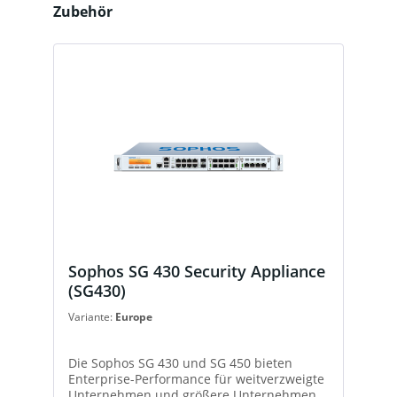
Produktgalerie überspringen
Zubehör
Sophos SG 430 Security Appliance
(SG430)
Variante:
Europe
Die Sophos SG 430 und SG 450 bieten
Enterprise-Performance für weitverzweigte
Unternehmen und größere Unternehmen