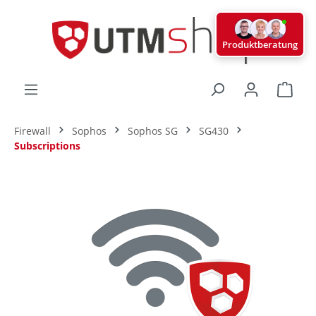
alt springen
Produktberatung
Ware
Firewall
Sophos
Sophos SG
SG430
Subscriptions
Bildergalerie überspringen