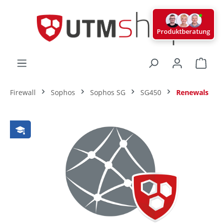
alt springen
Produktberatung
Ware
Firewall
Sophos
Sophos SG
SG450
Renewals
Bildergalerie überspringen