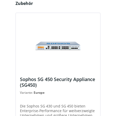
Produktgalerie überspringen
Zubehör
Sophos SG 450 Security Appliance
(SG450)
Variante:
Europe
Die Sophos SG 430 und SG 450 bieten
Enterprise-Performance für weitverzweigte
Unternehmen und größere Unternehmen