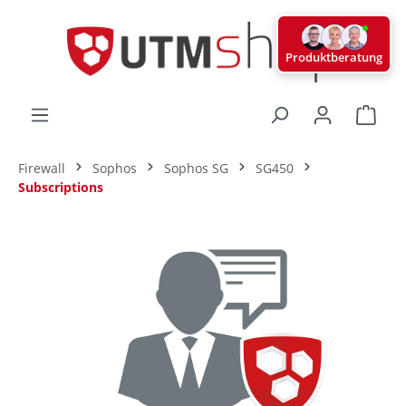
alt springen
Produktberatung
Ware
Firewall
Sophos
Sophos SG
SG450
Subscriptions
Bildergalerie überspringen