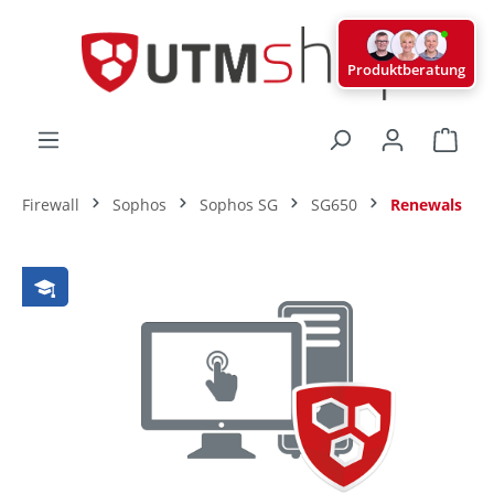
alt springen
Produktberatung
Ware
Firewall
Sophos
Sophos SG
SG650
Renewals
Bildergalerie überspringen